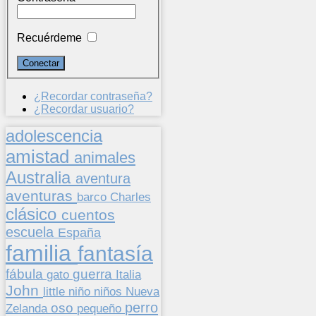
Recuérdeme
¿Recordar contraseña?
¿Recordar usuario?
adolescencia
amistad
animales
Australia
aventura
aventuras
barco
Charles
clásico
cuentos
escuela
España
familia
fantasía
fábula
guerra
gato
Italia
John
niños
little
niño
Nueva
perro
oso
pequeño
Zelanda