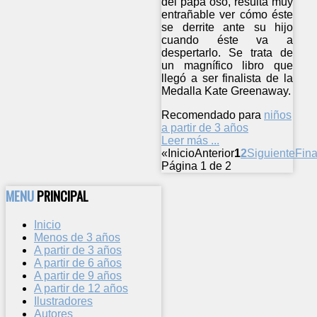
del papá oso, resulta muy
entrañable ver cómo éste
se derrite ante su hijo
cuando éste va a
despertarlo. Se trata de
un magnífico libro que
llegó a ser finalista de la
Medalla Kate Greenaway.
Recomendado para
niños
a partir de 3 años
Leer más ...
«
Inicio
Anterior
1
2
Siguiente
Fina
Página 1 de 2
MENU
PRINCIPAL
Inicio
Menos de 3 años
A partir de 3 años
A partir de 6 años
A partir de 9 años
A partir de 12 años
Ilustradores
Autores