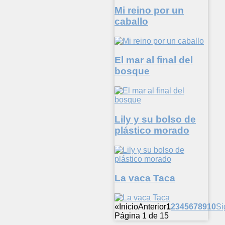
Mi reino por un
caballo
El mar al final del
bosque
Lily y su bolso de
plástico morado
La vaca Taca
«
Inicio
Anterior
1
2
3
4
5
6
7
8
9
10
Si
Página 1 de 15