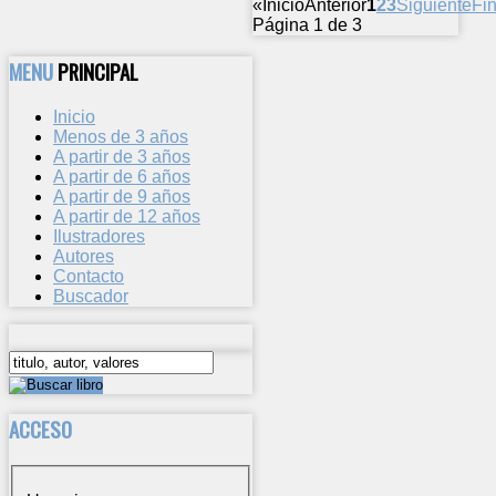
«
Inicio
Anterior
1
2
3
Siguiente
Fin
Página 1 de 3
MENU
PRINCIPAL
Inicio
Menos de 3 años
A partir de 3 años
A partir de 6 años
A partir de 9 años
A partir de 12 años
Ilustradores
Autores
Contacto
Buscador
ACCESO