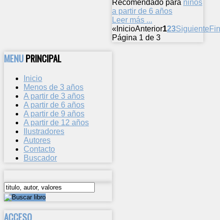
Recomendado para
niños
a partir de 6 años
Leer más ...
«
Inicio
Anterior
1
2
3
Siguiente
Fin
Página 1 de 3
MENU
PRINCIPAL
Inicio
Menos de 3 años
A partir de 3 años
A partir de 6 años
A partir de 9 años
A partir de 12 años
Ilustradores
Autores
Contacto
Buscador
ACCESO