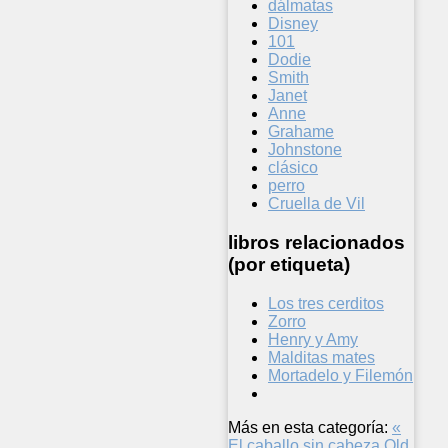
dálmatas
Disney
101
Dodie
Smith
Janet
Anne
Grahame
Johnstone
clásico
perro
Cruella de Vil
libros relacionados
(por etiqueta)
Los tres cerditos
Zorro
Henry y Amy
Malditas mates
Mortadelo y Filemón
Más en esta categoría:
«
El caballo sin cabeza
Old