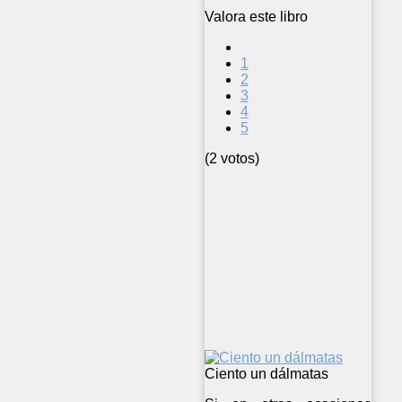
Valora este libro
1
2
3
4
5
(2 votos)
Ciento un dálmatas