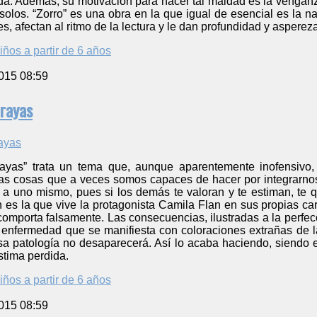
ida. Además, su motivación para hacer tal maldad es la venganz
solos. “Zorro” es una obra en la que igual de esencial es la n
s, afectan al ritmo de la lectura y le dan profundidad y asperez
iños a partir de 6 años
015 08:59
 rayas
yas” trata un tema que, aunque aparentemente inofensivo, e
 las cosas que a veces somos capaces de hacer por integrarno
 a uno mismo, pues si los demás te valoran y te estiman, te qu
n es la que vive la protagonista Camila Flan en sus propias ca
 comporta falsamente. Las consecuencias, ilustradas a la perfe
enfermedad que se manifiesta con coloraciones extrañas de 
osa patología no desaparecerá. Así lo acaba haciendo, siendo
stima perdida.
iños a partir de 6 años
015 08:59