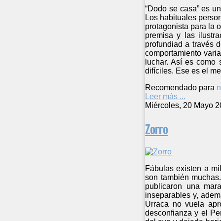
“Dodo se casa” es un
Los habituales perso
protagonista para la 
premisa y las ilustr
profundiad a través d
comportamiento varia
luchar. Así es como 
difíciles. Ese es el 
Recomendado para
n
Leer más ...
Miércoles, 20 Mayo 2
Zorro
Fábulas existen a mi
son también muchas. 
publicaron una mara
inseparables y, adem
Urraca no vuela apr
desconfianza y el Pe