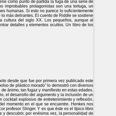
iene como punto de partida la fuga de una serie de
os improbables protagonistas son una tortuga, un
ones humanas. Si esto no parece lo suficientemente
lo más delirantes. El cuento de Riddle se sostiene
la cultura del siglo XX. Los pequeños, aunque al
ntrar detalles y elementos ocultos. Un libro de los
éxito desde que fue por primera vez publicado este
 bolso de plástico morado” lo demostró con diversos
ado de ánimo, tan fugaz y manifiesto en estas edades.
tro, el desarrollo del argumento y la inclusión de un
un cocktail explosivo de entretenimiento y reflexión.
n del momento en el que se encuentre. Henkes nos
r profesor Slinger. Y es que éste es el típico libro
s y descubrir, por enésima vez, la personalidad de