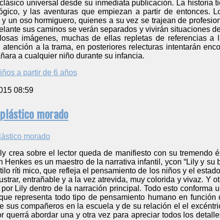
lásico universal desde su inmediata publicación. La historia t
gico, y las aventuras que empiezan a partir de entonces. L
o y un oso hormiguero, quienes a su vez se trajean de profesi
lante sus caminos se verán separados y vivirán situaciones de 
losas imágenes, muchas de ellas repletas de referencias a 
n atención a la trama, en posteriores relecturas intentarán enco
ara a cualquier niño durante su infancia.
iños a partir de 6 años
015 08:59
e plástico morado
ily crea sobre el lector queda de manifiesto con su tremendo 
 Henkes es un maestro de la narrativa infantil, ycon “Lily y su
tilo ríti mico, que refleja el pensamiento de los niños y el est
ustrar, entrañable y a la vez atrevida, muy colorida y vivaz. Y o
o por Lily dentro de la narración principal. Todo esto conforma 
a que representa todo tipo de pensamiento humano en funció
e sus compañeros en la escuela y de su relación el el excéntrico
 querrá abordar una y otra vez para apreciar todos los detalle