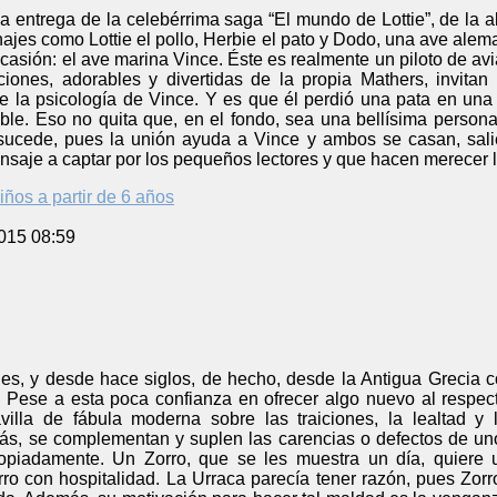
a entrega de la celebérrima saga “El mundo de Lottie”, de la
najes como Lottie el pollo, Herbie el pato y Dodo, una ave al
ocasión: el ave marina Vince. Éste es realmente un piloto de a
aciones, adorables y divertidas de la propia Mathers, invitan
e la psicología de Vince. Y es que él perdió una pata en una m
ble. Eso no quita que, en el fondo, sea una bellísima persona
sucede, pues la unión ayuda a Vince y ambos se casan, sali
mensaje a captar por los pequeños lectores y que hacen merecer 
iños a partir de 6 años
015 08:59
les, y desde hace siglos, de hecho, desde la Antigua Grecia c
Pese a esta poca confianza en ofrecer algo nuevo al respec
villa de fábula moderna sobre las traiciones, la lealtad 
ás, se complementan y suplen las carencias o defectos de uno
opiadamente. Un Zorro, que se les muestra un día, quiere u
rro con hospitalidad. La Urraca parecía tener razón, pues Zo