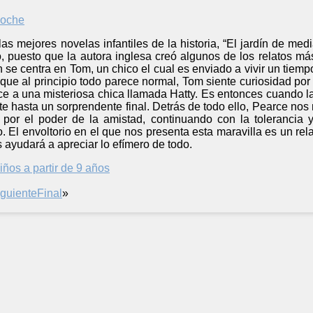
s mejores novelas infantiles de la historia, “El jardín de me
o, puesto que la autora inglesa creó algunos de los relatos m
n se centra en Tom, un chico el cual es enviado a vivir un tiem
que al principio todo parece normal, Tom siente curiosidad po
ce a una misteriosa chica llamada Hatty. Es entonces cuando la
te hasta un sorprendente final. Detrás de todo ello, Pearce no
por el poder de la amistad, continuando con la tolerancia 
. El envoltorio en el que nos presenta esta maravilla es un re
s ayudará a apreciar lo efímero de todo.
iños a partir de 9 años
iguiente
Final
»