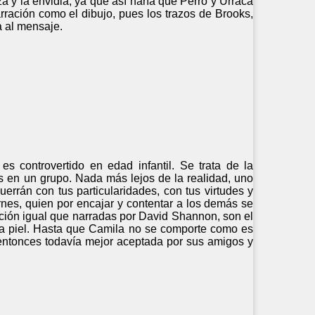
a y la envidia, ya que así haría que Perro y Urraca
arración como el dibujo, pues los trazos de Brooks,
a al mensaje.
s controvertido en edad infantil. Se trata de la
s en un grupo. Nada más lejos de la realidad, uno
errán con tus particularidades, con tus virtudes y
rnes, quien por encajar y contentar a los demás se
cción igual que narradas por David Shannon, son el
la piel. Hasta que Camila no se comporte como es
 entonces todavía mejor aceptada por sus amigos y