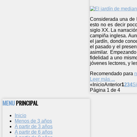
Considerada una de la
esto no es decir poc
siglo XX. La narració
campiña inglesa. Aun
el jardín, donde cono
el pasado y el presen
asimilar. Empezando 
fidelidad a uno mismo
jóvenes lectores, y le
Recomendado para
n
Leer más ...
«
Inicio
Anterior
1
2
3
4
S
Página 1 de 4
MENU
PRINCIPAL
Inicio
Menos de 3 años
A partir de 3 años
A partir de 6 años