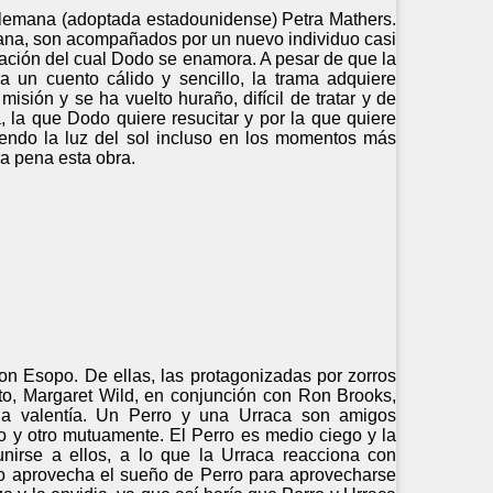
 alemana (adoptada estadounidense) Petra Mathers.
emana, son acompañados por un nuevo individuo casi
viación del cual Dodo se enamora. A pesar de que la
 a un cuento cálido y sencillo, la trama adquiere
isión y se ha vuelto huraño, difícil de tratar y de
, la que Dodo quiere resucitar y por la que quiere
endo la luz del sol incluso en los momentos más
la pena esta obra.
on Esopo. De ellas, las protagonizadas por zorros
to, Margaret Wild, en conjunción con Ron Brooks,
y la valentía. Un Perro y una Urraca son amigos
 y otro mutuamente. El Perro es medio ciego y la
nirse a ellos, a lo que la Urraca reacciona con
rro aprovecha el sueño de Perro para aprovecharse