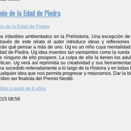
nio de la Edad de Piedra
s infantiles ambientados en la Prehistoria. Una excepción de
avés de este relato el autor introduce ideas y reflexiones
án qué pensar a más de uno. Ug es un niño cuya mentalidad 
 Edad de Piedra. Ug idea inventos tan variopintos como la rueda
ue ninguno de ello prospere. La culpa de ello la tienen los ad
critican. Ug verá así reprimida su creatividad y sus herramie
ha sucedido reiteradamente a lo largo de la Historia y en toda
cualquier idea que nos permita progresar y mejorarnos. Dar la bi
libro ser finalista del Premio Nestlé.
iños a partir de 6 años
015 08:59