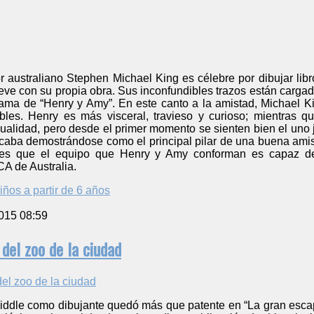
dor australiano Stephen Michael King es célebre por dibujar libr
reve con su propia obra. Sus inconfundibles trazos están carga
trama de “Henry y Amy”. En este canto a la amistad, Michael
les. Henry es más visceral, travieso y curioso; mientras q
alidad, pero desde el primer momento se sienten bien el uno ju
caba demostrándose como el principal pilar de una buena amis
es que el equipo que Henry y Amy conforman es capaz de t
A de Australia.
iños a partir de 6 años
015 08:59
del zoo de la ciudad
Riddle como dibujante quedó más que patente en “La gran escap