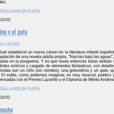
tes.
iños a partir de 6 años
 10:03
rina y el gato
ñuel estableció un nuevo cánon en la literatura infantil español
daptación de una novela adulta propia, “Narciso bajo las aguas”,
radas en la posguerra. Y es que hasta entonces todas debían 
tintes oníricos y cargado de elementos fántasticos, con detall
nistas son un niño (sin nombre), una golondrina y un gato, q
a. El estilo, como podemos imaginar, es muy musical, poético 
ensadas con el Premio Lazarillo y el Diploma de Mérito Anders
iños a partir de 9 años
 10:02
anoche