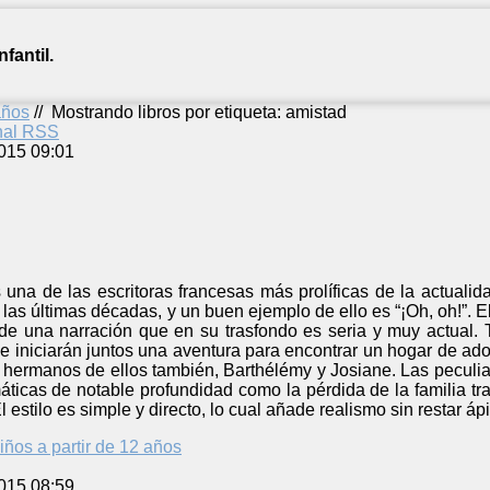
fantil.
años
//
Mostrando libros por etiqueta: amistad
anal RSS
015 09:01
una de las escritoras francesas más prolíficas de la actualid
 las últimas décadas, y un buen ejemplo de ello es “¡Oh, oh!”. E
 de una narración que en su trasfondo es seria y muy actual
e iniciarán juntos una aventura para encontrar un hogar de adop
 hermanos de ellos también, Barthélémy y Josiane. Las peculia
áticas de notable profundidad como la pérdida de la familia trad
l estilo es simple y directo, lo cual añade realismo sin restar áp
iños a partir de 12 años
015 08:59