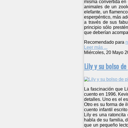
misma convertida en c
animales de un zooló
elefante, un flamenc
esperpéntico, más ade
a través de sus fabu
principio sólo presté
que deberían acompañ
Recomendado para
n
Leer más ...
Miércoles, 20 Mayo 2
Lily y su bolso d
La fascinación que L
cuento en 1996. Kevin
detalles. Uno es el es
Otro es su forma de il
cuento infantil escrit
Lily es una ratoncit
habla de su familia, d
que un pequeño lector