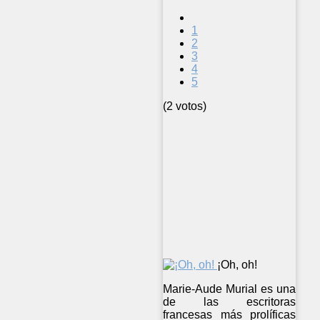
1
2
3
4
5
(2 votos)
¡Oh, oh!
Marie-Aude Murial es una
de las escritoras
francesas más prolíficas