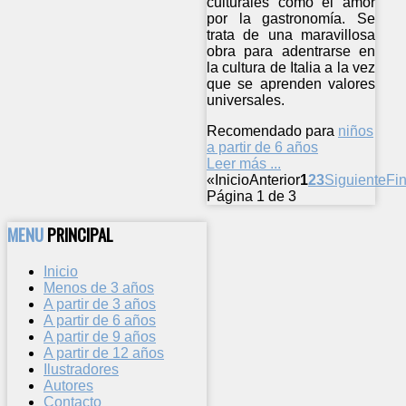
culturales como el amor
por la gastronomía. Se
trata de una maravillosa
obra para adentrarse en
la cultura de Italia a la vez
que se aprenden valores
universales.
Recomendado para
niños
a partir de 6 años
Leer más ...
«
Inicio
Anterior
1
2
3
Siguiente
Fin
Página 1 de 3
MENU
PRINCIPAL
Inicio
Menos de 3 años
A partir de 3 años
A partir de 6 años
A partir de 9 años
A partir de 12 años
Ilustradores
Autores
Contacto