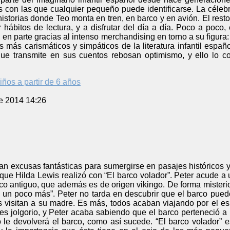
s con las que cualquier pequeño puede identificarse. La célebr
istorias donde Teo monta en tren, en barco y en avión. El resto
r hábitos de lectura, y a disfrutar del día a día. Poco a poco
, en parte gracias al intenso merchandising en torno a su figura
 más carismáticos y simpáticos de la literatura infantil españ
ue transmite en sus cuentos rebosan optimismo, y ello lo c
iños a partir de 6 años
e 2014 14:26
n excusas fantásticas para sumergirse en pasajes históricos y
 que Hilda Lewis realizó con “El barco volador”. Peter acude 
o antiguo, que además es de origen vikingo. De forma misterio
y un poco más”. Peter no tarda en descubrir que el barco pued
 visitan a su madre. Es más, todos acaban viajando por el es
 es jolgorio, y Peter acaba sabiendo que el barco perteneció 
 le devolverá el barco, como así sucede. “El barco volador” 