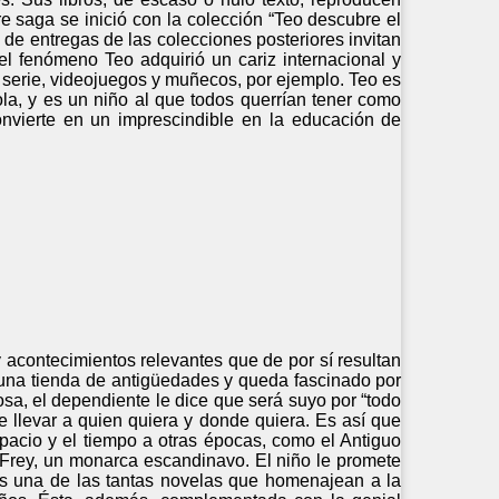
e saga se inició con la colección “Teo descubre el
 de entregas de las colecciones posteriores invitan
, el fenómeno Teo adquirió un cariz internacional y
: serie, videojuegos y muñecos, por ejemplo. Teo es
ola, y es un niño al que todos querrían tener como
onvierte en un imprescindible en la educación de
 acontecimientos relevantes que de por sí resultan
a una tienda de antigüedades y queda fascinado por
sa, el dependiente le dice que será suyo por “todo
e llevar a quien quiera y donde quiera. Es así que
pacio y el tiempo a otras épocas, como el Antiguo
a Frey, un monarca escandinavo. El niño le promete
es una de las tantas novelas que homenajean a la