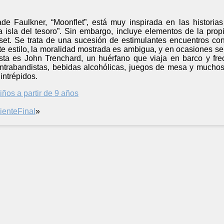
e Faulkner, “Moonflet”, está muy inspirada en las historia
isla del tesoro”. Sin embargo, incluye elementos de la propia
set. Se trata de una sucesión de estimulantes encuentros co
te estilo, la moralidad mostrada es ambigua, y en ocasiones s
sta es John Trenchard, un huérfano que viaja en barco y fre
contrabandistas, bebidas alcohólicas, juegos de mesa y muchos
intrépidos.
iños a partir de 9 años
iente
Final
»