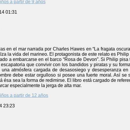
iños a partir de 9 años
14 01:31
ras en el mar narrada por Charles Hawes en “La fragata oscura
lza la vida del marineo. El protagonista de este relato es Phili
ado a embarcarse en el barco “Rosa de Devon”. Si Philip pisa t
a escapatoria que convivir con los bandidos y piratas y su fo
ea una atmósfera cargada de desasosiego y desesperanza en 
ombre debe estar orgulloso si posee una fuerte moral. Así se
ésa sea la forma de redimirse. El libro está cargado de referenc
car especialmente la jerga de alta mar.
iños a partir de 12 años
4 23:23