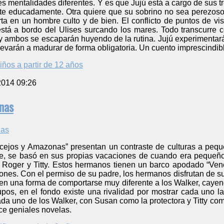
s mentalidades diferentes. Y es que Jujú está a cargo de sus t
e educadamente. Otra quiere que su sobrino no sea perezoso y 
ta en un hombre culto y de bien. El conflicto de puntos de v
tá a bordo del Ulises surcando los mares. Todo transcurre 
n y ambos se escaparán huyendo de la rutina. Jujú experimenta
levarán a madurar de forma obligatoria. Un cuento imprescindibl
iños a partir de 12 años
2014 09:26
nas
ncejos y Amazonas” presentan un contraste de culturas a pequ
e, se basó en sus propias vacaciones de cuando era pequeño
 Roger y Titty. Estos hermanos tienen un barco apodado “Vence
ones. Con el permiso de su padre, los hermanos disfrutan de s
n una forma de comportarse muy diferente a los Walker, cayend
os, en el fondo existe una rivalidad por mostrar cada uno la
a uno de los Walker, con Susan como la protectora y Titty com
ce geniales novelas.