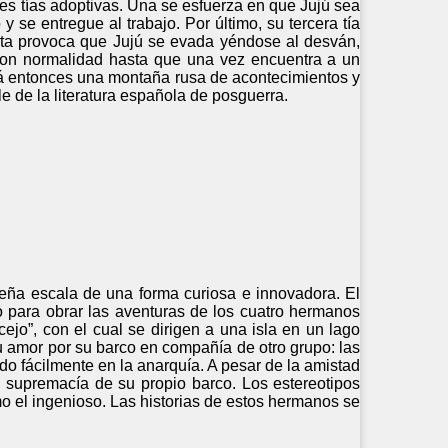
res tías adoptivas. Una se esfuerza en que Jujú sea
se entregue al trabajo. Por último, su tercera tía
ista provoca que Jujú se evada yéndose al desván,
con normalidad hasta que una vez encuentra a un
rá entonces una montaña rusa de acontecimientos y
e de la literatura española de posguerra.
eña escala de una forma curiosa e innovadora. El
 para obrar las aventuras de los cuatro hermanos
jo”, con el cual se dirigen a una isla en un lago
u amor por su barco en compañía de otro grupo: las
o fácilmente en la anarquía. A pesar de la amistad
 supremacía de su propio barco. Los estereotipos
o el ingenioso. Las historias de estos hermanos se