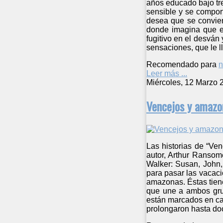
años educado bajo tre
sensible y se comport
desea que se convier
donde imagina que es
fugitivo en el desvá
sensaciones, que le l
Recomendado para
n
Leer más ...
Miércoles, 12 Marzo 
Vencejos y amazo
Las historias de “Ve
autor, Arthur Ransom
Walker: Susan, John,
para pasar las vacaci
amazonas. Éstas tiene
que une a ambos grup
están marcados en cad
prolongaron hasta do