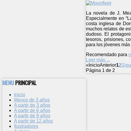
La novela de J. Mead
Especialmente en “La 
costa inglesa de Dor
muchos relatos de es
dudoso. El protagoni
tesoros, prisiones, 
para los jóvenes más 
Recomendado para
n
Leer más ...
«
Inicio
Anterior
1
2
Sigu
Página 1 de 2
MENU
PRINCIPAL
Inicio
Menos de 3 años
A partir de 3 años
A partir de 6 años
A partir de 9 años
A partir de 12 años
Ilustradores