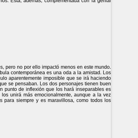
ueños. Ésta, además, complementada con la genial
años, pero no por ello impactó menos en este mundo.
ábula contemporánea es una oda a la amistad. Los
culo aparentemente imposible que se irá haciendo
que se pensaban. Los dos personajes tienen buen
 punto de inflexión que los hará inseparables es
o los unirá más emocionalmente, aunque a la vez
s para siempre y es maravillosa, como todos los