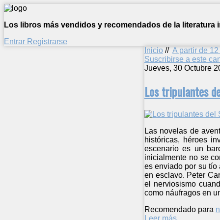
Los libros más vendidos y recomendados de la literatura in
Entrar
Registrarse
Inicio
//
A partir de 1
Suscribirse a este c
Jueves, 30 Octubre 2
Los tripulantes de
Las novelas de avent
históricas, héroes i
escenario es un barc
inicialmente no se c
es enviado por su tío 
en esclavo. Peter Car
el nerviosismo cuand
como náufragos en una
Recomendado para
n
Leer más ...