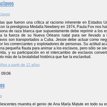
sclavos
as que fueron una crítica al racismo inherente en Estados 
con la prestigiosa Medalla Newbery en 1974, Paula Fox nos hab
ersona de raza blanca que supuestamente debe reprimir a los es
a la fuerza de su Nueva Orleans natal para ser llevado a
avos son transportados a Cuba. Jessie debe actuar como negr
r los comerciantes y explotadores de personas. Su actitud ac
na pequeña flauta para animar a los esclavos, pero sólo se sie
da, y su participación en el intercambio de esclavos converti
o más de la brutalidad histórica que fue la esclavitud.
iños a partir de 12 años
4 09:06
ses
lescentes muestra el genio de Ana María Matute en todo su es