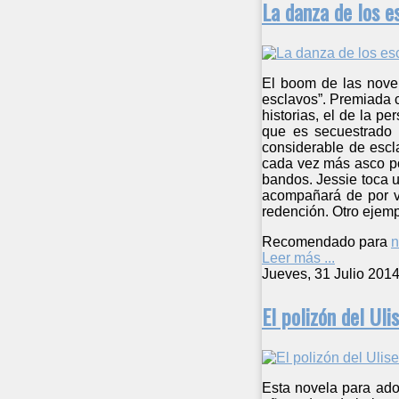
La danza de los e
El boom de las novel
esclavos”. Premiada 
historias, el de la p
que es secuestrado 
considerable de escl
cada vez más asco po
bandos. Jessie toca u
acompañará de por vi
redención. Otro ejempl
Recomendado para
n
Leer más ...
Jueves, 31 Julio 201
El polizón del Uli
Esta novela para ado