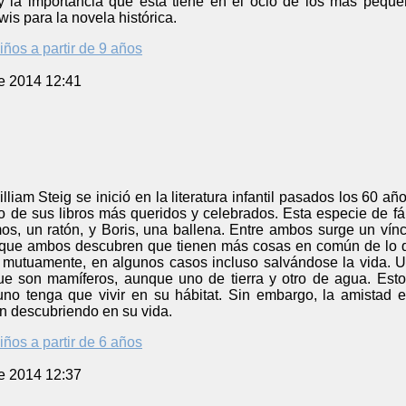
, y la importancia que ésta tiene en el ocio de los más peq
is para la novela histórica.
iños a partir de 9 años
e 2014 12:41
liam Steig se inició en la literatura infantil pasados los 60 
o de sus libros más queridos y celebrados. Esta especie de f
os, un ratón, y Boris, una ballena. Entre ambos surge un vín
 que ambos descubren que tienen más cosas en común de lo 
mutuamente, en algunos casos incluso salvándose la vida. Un
e son mamíferos, aunque uno de tierra y otro de agua. Est
o tenga que vivir en su hábitat. Sin embargo, la amistad e
n descubriendo en su vida.
iños a partir de 6 años
e 2014 12:37