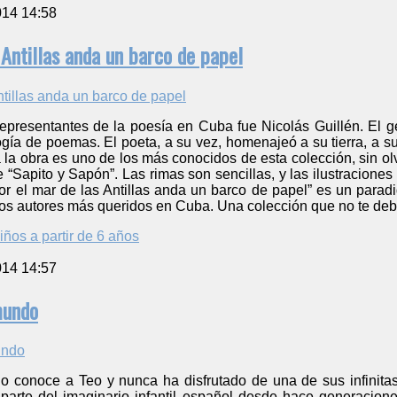
014 14:58
 Antillas anda un barco de papel
presentantes de la poesía en Cuba fue Nicolás Guillén. El geni
ogía de poemas. El poeta, a su vez, homenajeó a su tierra, a su 
 la obra es uno de los más conocidos de esta colección, sin olv
 “Sapito y Sapón”. Las rimas son sencillas, y las ilustracione
or el mar de las Antillas anda un barco de papel” es un paradi
los autores más queridos en Cuba. Una colección que no te debe
iños a partir de 6 años
014 14:57
mundo
 conoce a Teo y nunca ha disfrutado de una de sus infinitas h
 parte del imaginario infantil español desde hace generacione