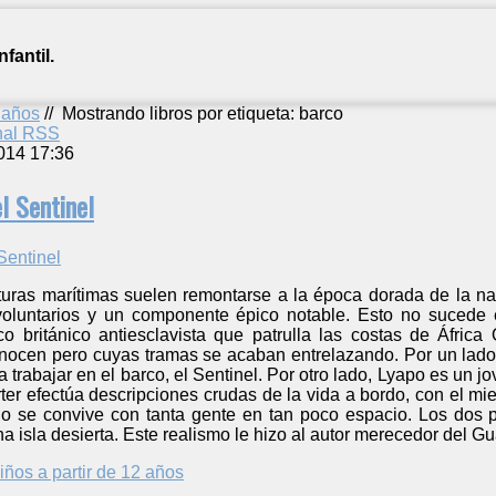
fantil.
2 años
//
Mostrando libros por etiqueta: barco
anal RSS
014 17:36
l Sentinel
uras marítimas suelen remontarse a la época dorada de la nav
nvoluntarios y un componente épico notable. Esto no sucede en
o británico antiesclavista que patrulla las costas de África
onocen pero cuyas tramas se acaban entrelazando. Por un lado
a trabajar en el barco, el Sentinel. Por otro lado, Lyapo es un 
ter efectúa descripciones crudas de la vida a bordo, con el m
o se convive con tanta gente en tan poco espacio. Los dos 
 isla desierta. Este realismo le hizo al autor merecedor del Gu
iños a partir de 12 años