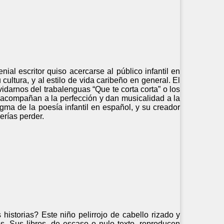
al escritor quiso acercarse al público infantil en
cultura, y al estilo de vida caribeño en general. El
idarnos del trabalenguas “Que te corta corta” o los
s acompañan a la perfección y dan musicalidad a la
gma de la poesía infantil en español, y su creador
rías perder.
istorias? Este niño pelirrojo de cabello rizado y
s. Sus libros, de escaso o nulo texto, reproducen