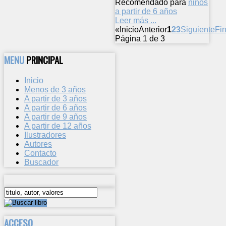
Recomendado para
niños
a partir de 6 años
Leer más ...
«
Inicio
Anterior
1
2
3
Siguiente
Fin
Página 1 de 3
MENU
PRINCIPAL
Inicio
Menos de 3 años
A partir de 3 años
A partir de 6 años
A partir de 9 años
A partir de 12 años
Ilustradores
Autores
Contacto
Buscador
ACCESO