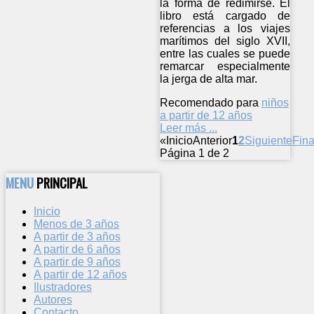
la forma de redimirse. El
libro está cargado de
referencias a los viajes
marítimos del siglo XVII,
entre las cuales se puede
remarcar especialmente
la jerga de alta mar.
Recomendado para
niños
a partir de 12 años
Leer más ...
«
Inicio
Anterior
1
2
Siguiente
Fina
Página 1 de 2
MENU
PRINCIPAL
Inicio
Menos de 3 años
A partir de 3 años
A partir de 6 años
A partir de 9 años
A partir de 12 años
Ilustradores
Autores
Contacto