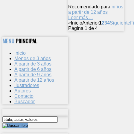
Recomendado para
niños
a partir de 12 años
Leer más ...
«
Inicio
Anterior
1
2
3
4
Siguiente
F
Página 1 de 4
MENU
PRINCIPAL
Inicio
Menos de 3 años
A partir de 3 años
A partir de 6 años
A partir de 9 años
A partir de 12 años
Ilustradores
Autores
Contacto
Buscador