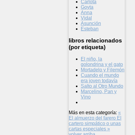
Carlota
Goyta
Anna
Vidal
Asunción
Esteban
libros relacionados
(por etiqueta)
El niño, la
golondrina y el gato
Mortadelo y Filemón
Cuando el mundo
era joven todavía
Salto al Otro Mundo
Marcelino, Pan y
Vino
Más en esta categoría:
«
El almuerzo del farero
El
cartero simpático o unas
cartas especiales »
volver arriba