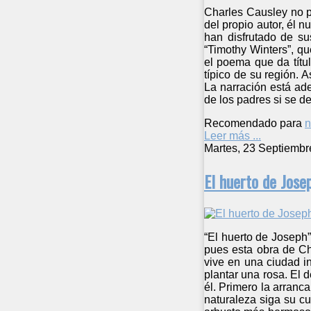
Charles Causley no p
del propio autor, él 
han disfrutado de su
“Timothy Winters”, q
el poema que da títul
típico de su región. 
La narración está ade
de los padres si se d
Recomendado para
n
Leer más ...
Martes, 23 Septiembr
El huerto de Jose
“El huerto de Joseph
pues esta obra de Ch
vive en una ciudad i
plantar una rosa. El 
él. Primero la arranc
naturaleza siga su cu