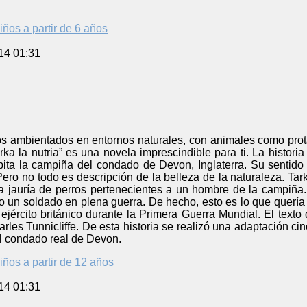
iños a partir de 6 años
14 01:31
tos ambientados en entornos naturales, con animales como prot
rka la nutria” es una novela imprescindible para ti. La histori
bita la campiña del condado de Devon, Inglaterra. Su sentido d
ero no todo es descripción de la belleza de la naturaleza. Ta
 jauría de perros pertenecientes a un hombre de la campiña.
mo un soldado en plena guerra. De hecho, esto es lo que querí
l ejército británico durante la Primera Guerra Mundial. El te
arles Tunnicliffe. De esta historia se realizó una adaptación c
el condado real de Devon.
iños a partir de 12 años
14 01:31