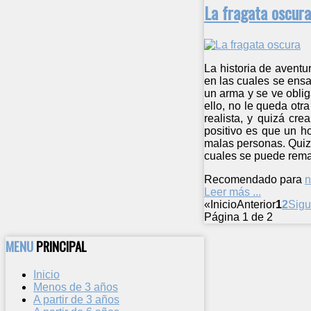
La fragata oscura
La historia de aventu
en las cuales se ensa
un arma y se ve oblig
ello, no le queda otr
realista, y quizá cr
positivo es que un h
malas personas. Quizá 
cuales se puede remar
Recomendado para
n
Leer más ...
«
Inicio
Anterior
1
2
Sigu
Página 1 de 2
MENU
PRINCIPAL
Inicio
Menos de 3 años
A partir de 3 años