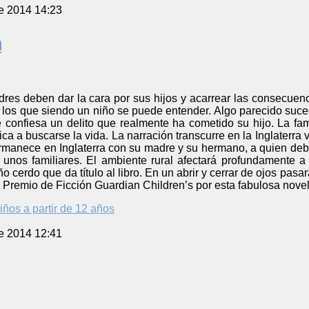
e 2014 14:23
a
res deben dar la cara por sus hijos y acarrear las consecuenc
los que siendo un niño se puede entender. Algo parecido suced
 confiesa un delito que realmente ha cometido su hijo. La fam
 a buscarse la vida. La narración transcurre en la Inglaterra vi
ermanece en Inglaterra con su madre y su hermano, a quien deb
 unos familiares. El ambiente rural afectará profundamente a
 cerdo que da título al libro. En un abrir y cerrar de ojos pasa
Premio de Ficción Guardian Children’s por esta fabulosa nove
iños a partir de 12 años
e 2014 12:41