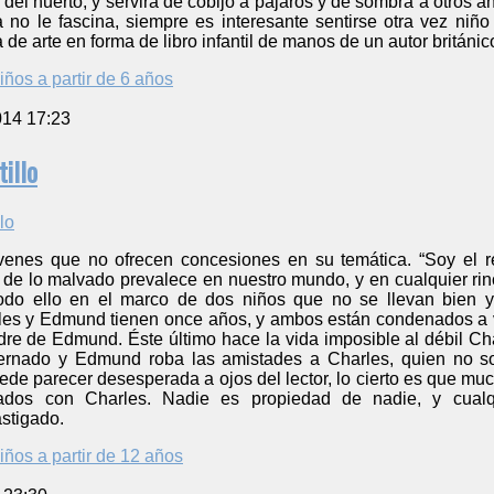
el huerto, y servirá de cobijo a pájaros y de sombra a otros a
ta no le fascina, siempre es interesante sentirse otra vez ni
 de arte en forma de libro infantil de manos de un autor británi
iños a partir de 6 años
014 17:23
tillo
enes que no ofrecen concesiones en su temática. “Soy el rey
 de lo malvado prevalece en nuestro mundo, y en cualquier rinc
todo ello en el marco de dos niños que no se llevan bien 
es y Edmund tienen once años, y ambos están condenados a vi
re de Edmund. Éste último hace la vida imposible al débil Char
ernado y Edmund roba las amistades a Charles, quien no so
de parecer desesperada a ojos del lector, lo cierto es que mu
ficados con Charles. Nadie es propiedad de nadie, y cua
stigado.
iños a partir de 12 años