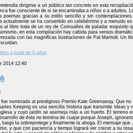
retendía dirigirse a un público tan concreto en esta recopila
nunca fue consciente de si se encaminaba a niños o a adultos. L
s poemas gracias a su estilo sencillo y sin contemplaciones
ue actualmente se ha convertido en celebérrimo y a menudo es 
o al libro trata de un rey de Cornualles de paladar exquisito 
Asimismo, en esta compilación hay cabida para versos dramático
rezada con las magníficas ilustraciones de Pat Marriott. Un li
escuidan.
iños a partir de 6 años
e 2014 12:40
ph
” fue nominado al prestigioso Premio Kate Greenaway. Que no l
arles Keeping es una sencilla historia que transmite ideas y
nglesa y cuyo jardín se asemeja más a un huerto. El terreno e
desarrollo de ésta no termina de cuajar porque Joseph, ignoran
a, luego la sobreprotege y finalmente la ahoga. El mensaje que
rso, y que con paciencia y tiempo logrará ver crecer a su rosa