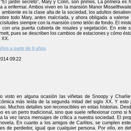
 “El jardín secreto”, Mary y Colin, son primos. La primera es
 a enfermar. Ambos viven en la mansión Manor Misselthwaite, 
l ambiente es la clase alta de la sociedad, los adultos desati
Sobre todo Mary, antes malcriada, y ahora obligada a valerse
cisitudes siempre con la mansión como telón de fondo. El misteri
 con una puerta cubierta de rosales y vegetación. En este se
ett, pues se describen los cambios de estaciones y cómo éstas
o XX.
iños a partir de 9 años
2014 09:22
 visto en alguna ocasión las viñetas de Snoopy y Charlie B
 cómica más leída de la segunda mitad del siglo XX. Y esto 
oso. Muchos detalles son reconocibles en estas historias. Des
o es un perro tradicional, sino que suele reflexionar como si fu
 a la vez lanza mensajes de crítica a nuestra sociedad. El pr
a novela. En cuanto a los amigos de Carlitos, se cumplen este
res de perdedor, igual que cualquier persona. Por ello, en de