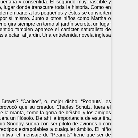
 huérfana y consentida. El segundo muy irascible y
lugar donde transcurre toda la historia. Como en
enden en parte a los pequeños y éstos se convierten
 por sí mismo. Junto a otros niños como Martha o
o gira siempre en torno al jardín secreto, un lugar
ntido también aparece el carácter naturalista de
 afectan al jardín. Una entretenida novela inglesa
rown? “Carlitos”, o, mejor dicho, “Peanuts”, es
provocó que su creador, Charles Schulz, fuera el
de la manta, como la gorra de béisbol y los amigos
era un filósofo. De ahí la importancia de esta tira,
opio Snoopy sueña con ser piloto de aviones o con
reotipos extrapolables a cualquier ámbito. El niño
finitiva, el mensaje de “Peanuts” tiene que ser de