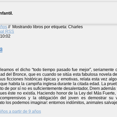
fantil.
años
//
Mostrando libros por etiqueta: Charles
anal RSS
 10:02
a
amos el dicho “todo tiempo pasado fue mejor”, seriamente d
d del Bronce, que es cuando se sitúa esta fabulosa novela de 
us ficciones históricas épicas y emotivas, relata esta vez al
 que habita la campiña inglesa durante la citada edad. La pru
sto de por sí no es suficientemente desalentador, Drem además 
pues éste no existía. Haciendo honor de la Ley del Más Fuerte
omprensivos y la obligación del joven es demostrar su va
elato los podemos imaginar: entornos indómitos, animales salvaj
iños a partir de 9 años