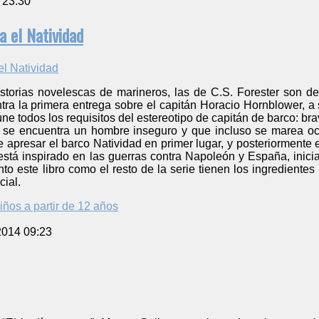
 23:30
 el Natividad
istorias novelescas de marineros, las de C.S. Forester son d
ntra la primera entrega sobre el capitán Horacio Hornblower, 
ne todos los requisitos del estereotipo de capitán de barco: bra
 se encuentra un hombre inseguro y que incluso se marea oc
de apresar el barco Natividad en primer lugar, y posteriormente 
 está inspirado en las guerras contra Napoleón y España, inic
nto este libro como el resto de la serie tienen los ingredientes
cial.
iños a partir de 12 años
2014 09:23