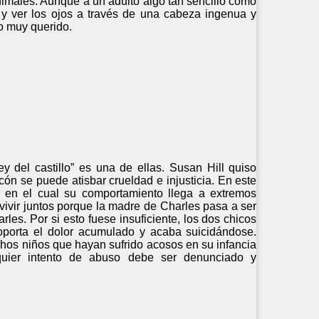
nimales. Aunque a un adulto algo tan sencillo como
ño y ver los ojos a través de una cabeza ingenua y
co muy querido.
 del castillo” es una de ellas. Susan Hill quiso
ón se puede atisbar crueldad e injusticia. En este
y en el cual su comportamiento llega a extremos
vir juntos porque la madre de Charles pasa a ser
les. Por si esto fuese insuficiente, los dos chicos
porta el dolor acumulado y acaba suicidándose.
chos niños que hayan sufrido acosos en su infancia
lquier intento de abuso debe ser denunciado y