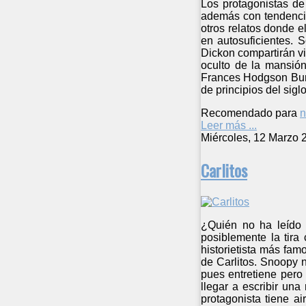
Los protagonistas de
además con tendencia
otros relatos donde e
en autosuficientes. 
Dickon compartirán vi
oculto de la mansión
Frances Hodgson Burn
de principios del sigl
Recomendado para
n
Leer más ...
Miércoles, 12 Marzo 
Carlitos
¿Quién no ha leído o
posiblemente la tira
historietista más fam
de Carlitos. Snoopy n
pues entretiene pero
llegar a escribir un
protagonista tiene ai