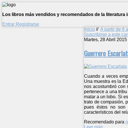
Los libros más vendidos y recomendados de la literatura in
Entrar
Registrarse
Inicio
//
A partir de 6 
Suscribirse a este c
Martes, 28 Abril 2015
Guerrero Escarlat
Cuando a veces emple
Una muestra es la Eda
nos acostumbró con s
pertenece a una tribu
matar a un lobo. Si e
trato de compasión, 
pues éstos no son c
característicos del r
Recomendado para
n
Leer más ...