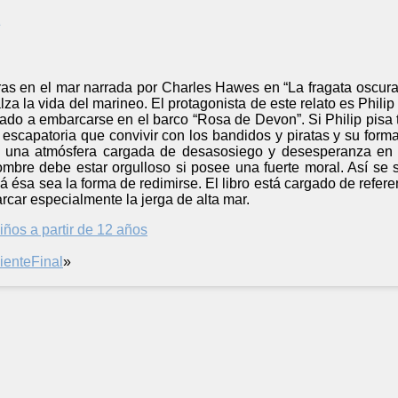
ras en el mar narrada por Charles Hawes en “La fragata oscura
lza la vida del marineo. El protagonista de este relato es Phili
ado a embarcarse en el barco “Rosa de Devon”. Si Philip pisa t
a escapatoria que convivir con los bandidos y piratas y su fo
ea una atmósfera cargada de desasosiego y desesperanza en 
ombre debe estar orgulloso si posee una fuerte moral. Así se
ésa sea la forma de redimirse. El libro está cargado de referenc
car especialmente la jerga de alta mar.
iños a partir de 12 años
iente
Final
»