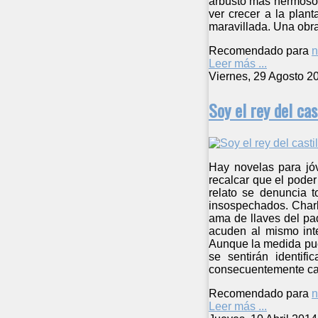
arbusto más hermoso d
ver crecer a la plan
maravillada. Una obra
Recomendado para
n
Leer más ...
Viernes, 29 Agosto 2
Soy el rey del cas
Hay novelas para jóv
recalcar que el poder
relato se denuncia 
insospechados. Charl
ama de llaves del pad
acuden al mismo int
Aunque la medida pue
se sentirán identi
consecuentemente ca
Recomendado para
n
Leer más ...