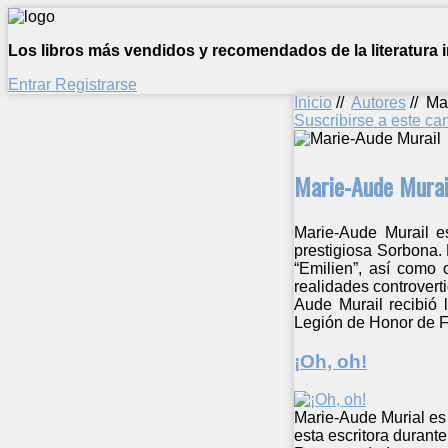
Los libros más vendidos y recomendados de la literatura in
Entrar
Registrarse
Inicio
//
Autores
//
Ma
Suscribirse a este c
Marie-Aude Murai
Marie-Aude Murail es
prestigiosa Sorbona. 
“Emilien”, así como o
realidades controvert
Aude Murail recibió 
Legión de Honor de Fr
¡Oh, oh!
Marie-Aude Murial es 
esta escritora durant