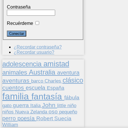
Contraseña
Recuérdeme
¿Recordar contraseña?
¿Recordar usuario?
amistad
adolescencia
Australia
animales
aventura
clásico
aventuras
barco
Charles
cuentos
escuela
España
familia
fantasía
fábula
John
guerra
gato
Italia
little
niño
oso
niños
pequeño
Nueva Zelanda
perro
poesía
Suecia
Robert
William