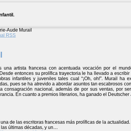
fantil.
rie-Aude Murail
anal RSS
l
 una artista francesa con acentuada vocación por el mundo 
Desde entonces su prolífica trayectoria le ha llevado a escribi
bras infantiles y juveniles tales cual “¡Oh, oh!”. Murail ha e
idas, pues se ha atrevido a abordar asuntos tan escabrosos co
la consagración nacional, además de por sus ventas, por se
ancia. En cuanto a premios literarios, ha ganado el Deutscher J
una de las escritoras francesas más prolíficas de la actualidad.
e las últimas décadas, y un…