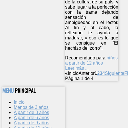
de la cultura de su país, y
sabe jugar a la perfección
con la trama dejando
sensación de
ambigüedad en el lector.
Al fin y al cabo, la
reflexión te ayuda a
madurar, y eso es lo que
se consigue en “El
hechizo del zorro”.
Recomendado para
niños
a partir de 12 años
Leer más ...
«
Inicio
Anterior
1
2
3
4
Siguiente
F
Página 1 de 4
MENU
PRINCIPAL
Inicio
Menos de 3 años
A partir de 3 años
A partir de 6 años
A partir de 9 años
A partir de 12 años