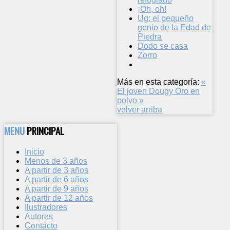
¡Oh, oh!
Ug: el pequeño
genio de la Edad de
Piedra
Dodo se casa
Zorro
Más en esta categoría:
«
El joven Dougy
Oro en
polvo »
volver arriba
MENU
PRINCIPAL
Inicio
Menos de 3 años
A partir de 3 años
A partir de 6 años
A partir de 9 años
A partir de 12 años
Ilustradores
Autores
Contacto