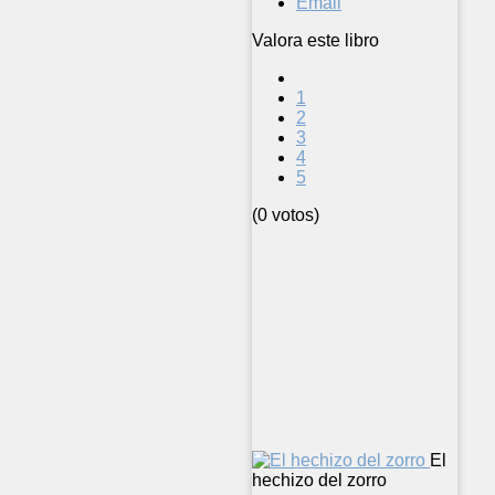
Email
Valora este libro
1
2
3
4
5
(0 votos)
El
hechizo del zorro