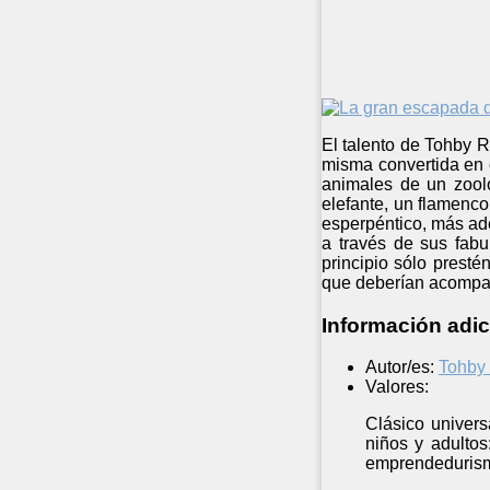
El talento de Tohby 
misma convertida en c
animales de un zooló
elefante, un flamenc
esperpéntico, más ade
a través de sus fabu
principio sólo presté
que deberían acompañ
Información adic
Autor/es:
Tohby 
Valores:
Clásico univers
niños y adultos
emprendeduris