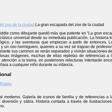
La gran escapada del zoo de la ciudad
Riddle como dibujante quedó más que patente en “La gran escap
lásico universal desde su inmediata publicación. La historia t
gico, y las aventuras que empiezan a partir de entonces. L
o y un oso hormiguero, quienes a su vez se trajean de profesi
lante sus caminos se verán separados y vivirán situaciones de 
losas imágenes, muchas de ellas repletas de referencias a 
n atención a la trama, en posteriores relecturas intentarán enco
ara a cualquier niño durante su infancia.
ional
Riddle
al moderno. Galería de iconos de familia y de referencias a l
: diversión y sátira. Historia contada a través de ilustracion
mo.