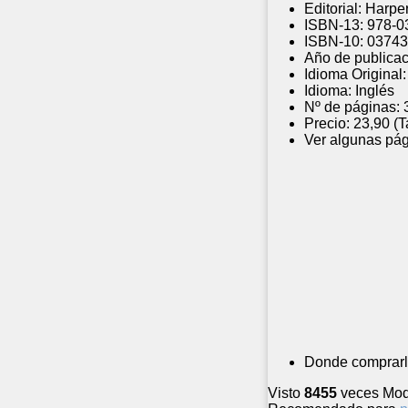
Editorial:
Harper
ISBN-13:
978-0
ISBN-10:
03743
Año de publicac
Idioma Original:
Idioma:
Inglés
Nº de páginas:
Precio:
23,90 (T
Ver algunas pág
Donde comprarl
Visto
8455
veces
Mod