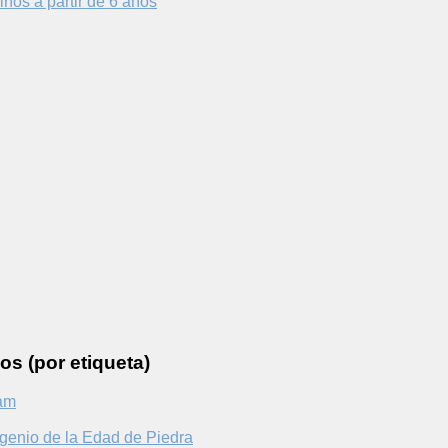
iños a partir de 6 años
os (por etiqueta)
am
genio de la Edad de Piedra