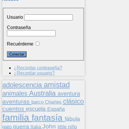
Usuario
Contraseña
Recuérdeme
¿Recordar contraseña?
¿Recordar usuario?
amistad
adolescencia
Australia
animales
aventura
clásico
aventuras
barco
Charles
cuentos
escuela
España
familia
fantasía
fábula
John
guerra
gato
Italia
little
niño