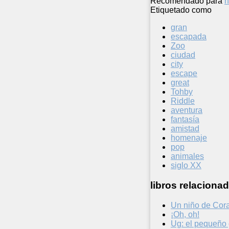
Recomendado para
n
Etiquetado como
gran
escapada
Zoo
ciudad
city
escape
great
Tohby
Riddle
aventura
fantasía
amistad
homenaje
pop
animales
siglo XX
libros relacionad
Un niño de Cor
¡Oh, oh!
Ug: el pequeño 