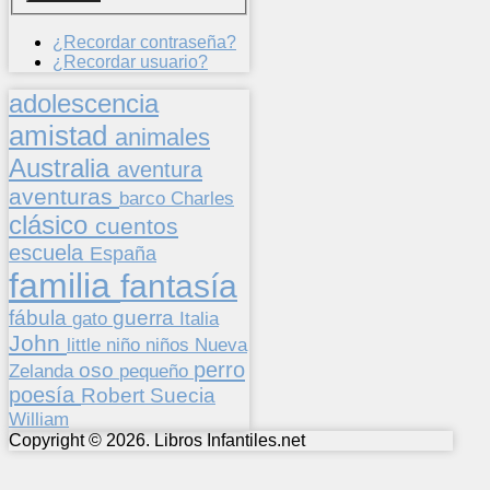
¿Recordar contraseña?
¿Recordar usuario?
adolescencia
amistad
animales
Australia
aventura
aventuras
barco
Charles
clásico
cuentos
escuela
España
familia
fantasía
fábula
guerra
gato
Italia
John
niños
little
niño
Nueva
perro
oso
pequeño
Zelanda
poesía
Suecia
Robert
William
Copyright © 2026. Libros Infantiles.net