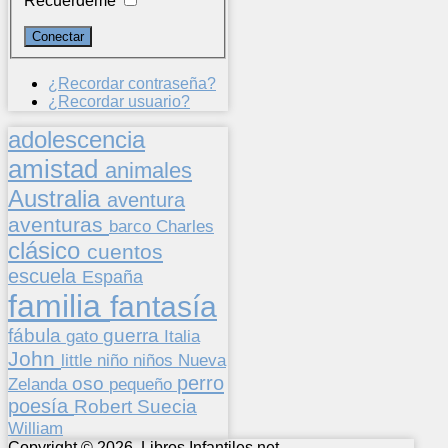
Recuérdeme
¿Recordar contraseña?
¿Recordar usuario?
adolescencia
amistad
animales
Australia
aventura
aventuras
barco
Charles
clásico
cuentos
escuela
España
familia
fantasía
fábula
guerra
gato
Italia
John
niños
little
niño
Nueva
perro
oso
pequeño
Zelanda
poesía
Suecia
Robert
William
Copyright © 2026. Libros Infantiles.net