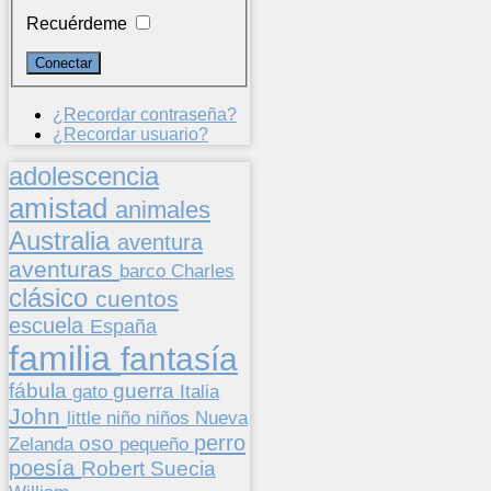
Recuérdeme
¿Recordar contraseña?
¿Recordar usuario?
adolescencia
amistad
animales
Australia
aventura
aventuras
barco
Charles
clásico
cuentos
escuela
España
familia
fantasía
fábula
guerra
gato
Italia
John
niños
little
niño
Nueva
perro
oso
pequeño
Zelanda
poesía
Suecia
Robert