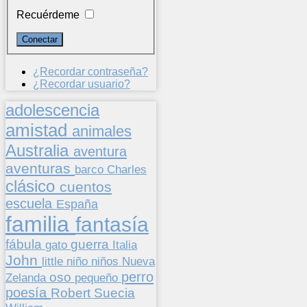
Recuérdeme
¿Recordar contraseña?
¿Recordar usuario?
adolescencia
amistad
animales
Australia
aventura
aventuras
barco
Charles
clásico
cuentos
escuela
España
familia
fantasía
fábula
guerra
gato
Italia
John
niños
little
niño
Nueva
perro
oso
pequeño
Zelanda
poesía
Suecia
Robert