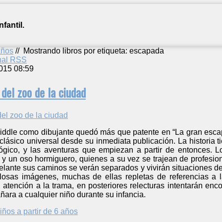
fantil.
años
//
Mostrando libros por etiqueta: escapada
anal RSS
015 08:59
del zoo de la ciudad
Riddle como dibujante quedó más que patente en “La gran escap
lásico universal desde su inmediata publicación. La historia t
gico, y las aventuras que empiezan a partir de entonces. L
o y un oso hormiguero, quienes a su vez se trajean de profesi
lante sus caminos se verán separados y vivirán situaciones de 
losas imágenes, muchas de ellas repletas de referencias a 
n atención a la trama, en posteriores relecturas intentarán enco
ara a cualquier niño durante su infancia.
iños a partir de 6 años