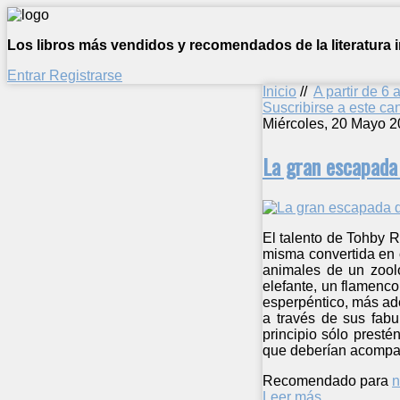
Los libros más vendidos y recomendados de la literatura in
Entrar
Registrarse
Inicio
//
A partir de 6 
Suscribirse a este c
Miércoles, 20 Mayo 2
La gran escapada 
El talento de Tohby 
misma convertida en c
animales de un zooló
elefante, un flamenc
esperpéntico, más ade
a través de sus fabu
principio sólo presté
que deberían acompañ
Recomendado para
n
Leer más ...