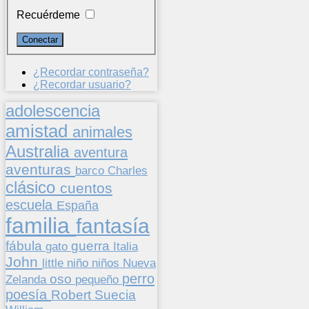
Recuérdeme
¿Recordar contraseña?
¿Recordar usuario?
adolescencia
amistad
animales
Australia
aventura
aventuras
barco
Charles
clásico
cuentos
escuela
España
familia
fantasía
fábula
guerra
gato
Italia
John
niños
little
niño
Nueva
perro
oso
pequeño
Zelanda
poesía
Suecia
Robert