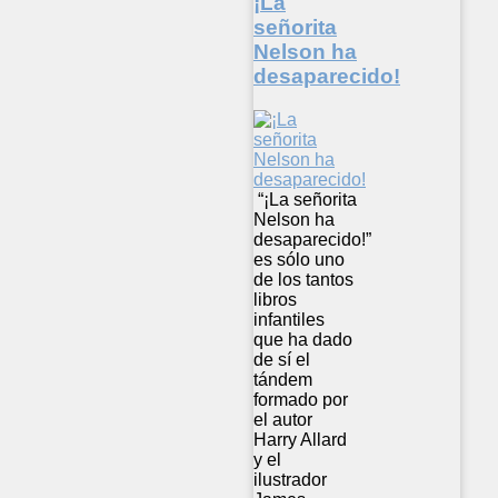
¡La
señorita
Nelson ha
desaparecido!
“¡La señorita
Nelson ha
desaparecido!”
es sólo uno
de los tantos
libros
infantiles
que ha dado
de sí el
tándem
formado por
el autor
Harry Allard
y el
ilustrador