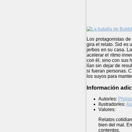
Los protagonistas de 
gira el relato. Sid e
jerbos en su casa. La
acelerar el ritmo inn
con él, sino con sus 
lían sin dejar de res
si fueran personas. 
los suyos para manten
Información adic
Autor/es:
Philip
Ilustrador/es:
Al
Valores:
Relatos cotidia
bien del mal. E
contentos.