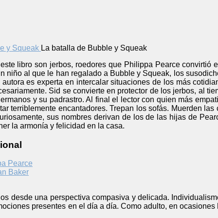
La batalla de Bubble y Squeak
este libro son jerbos, roedores que Philippa Pearce convirtió 
s un niño al que le han regalado a Bubble y Squeak, los susodic
 autora es experta en intercalar situaciones de los más cotidia
ecesariamente. Sid se convierte en protector de los jerbos, al t
hermanos y su padrastro. Al final el lector con quien más empa
ultar terriblemente encantadores. Trepan los sofás. Muerden la
Curiosamente, sus nombres derivan de los de las hijas de Pear
er la armonía y felicidad en la casa.
ional
pa Pearce
an Baker
nos desde una perspectiva compasiva y delicada. Individualismo
mociones presentes en el día a día. Como adulto, en ocasiones 