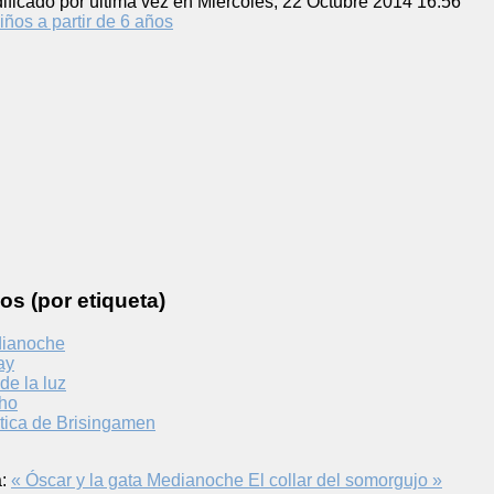
ificado por última vez en Miércoles, 22 Octubre 2014 16:56
iños a partir de 6 años
os (por etiqueta)
dianoche
ay
de la luz
úho
stica de Brisingamen
:
« Óscar y la gata Medianoche
El collar del somorgujo »