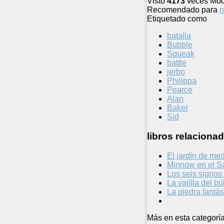
Visto
4173
veces
Mod
Recomendado para
n
Etiquetado como
batalla
Bubble
Squeak
battle
jerbo
Philippa
Pearce
Alan
Baker
Sid
libros relacionad
El jardín de me
Minnow en el S
Los seis signos 
La vajilla del b
La piedra fantá
Más en esta categoría