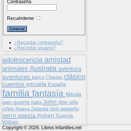
Contraseña
Recuérdeme
¿Recordar contraseña?
¿Recordar usuario?
amistad
adolescencia
Australia
animales
aventura
clásico
aventuras
barco
Charles
cuentos
escuela
España
familia
fantasía
fábula
John
guerra
gato
Italia
little
niño
oso
niños
pequeño
Nueva Zelanda
perro
poesía
Suecia
Robert
William
Copyright © 2026. Libros Infantiles.net