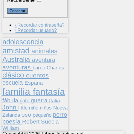
Recuérdeme
¿Recordar contraseña?
¿Recordar usuario?
adolescencia
amistad
animales
Australia
aventura
aventuras
barco
Charles
clásico
cuentos
escuela
España
familia
fantasía
fábula
guerra
gato
Italia
John
niños
little
niño
Nueva
perro
oso
pequeño
Zelanda
poesía
Suecia
Robert
William
Copyright © 2026. Libros Infantiles.net