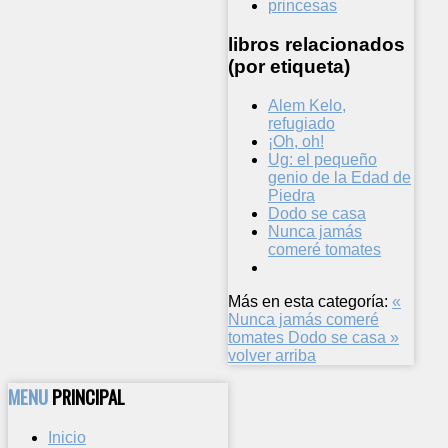
princesas
libros relacionados
(por etiqueta)
Alem Kelo,
refugiado
¡Oh, oh!
Ug: el pequeño
genio de la Edad de
Piedra
Dodo se casa
Nunca jamás
comeré tomates
Más en esta categoría:
«
Nunca jamás comeré
tomates
Dodo se casa »
volver arriba
MENU
PRINCIPAL
Inicio