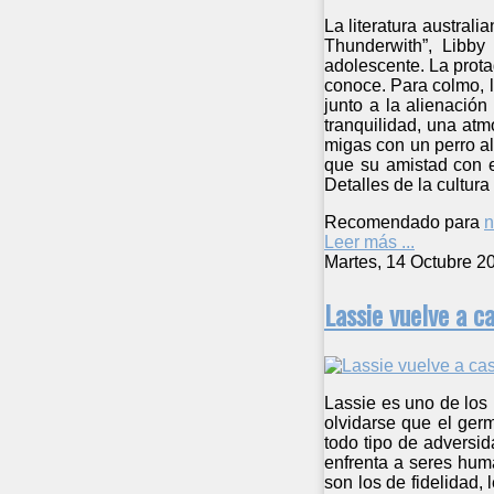
La literatura australi
Thunderwith”, Libby
adolescente. La prota
conoce. Para colmo, l
junto a la alienació
tranquilidad, una atm
migas con un perro al
que su amistad con e
Detalles de la cultur
Recomendado para
n
Leer más ...
Martes, 14 Octubre 2
Lassie vuelve a c
Lassie es uno de los 
olvidarse que el ger
todo tipo de adversi
enfrenta a seres hum
son los de fidelidad,