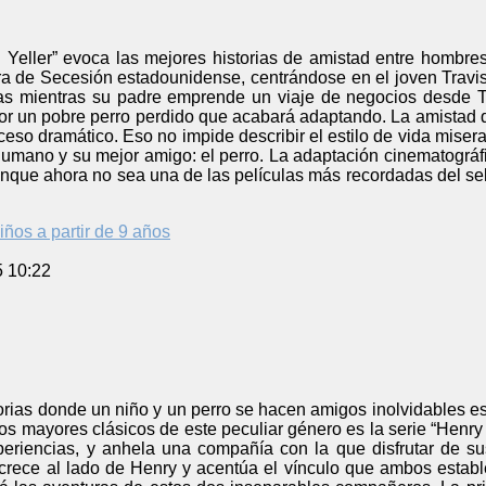
 Yeller” evoca las mejores historias de amistad entre hombre
ra de Secesión estadounidense, centrándose en el joven Travis
 mientras su padre emprende un viaje de negocios desde Tex
or un pobre perro perdido que acabará adaptando. La amistad qu
uceso dramático. Eso no impide describir el estilo de vida miser
r humano y su mejor amigo: el perro. La adaptación cinematogr
aunque ahora no sea una de las películas más recordadas del 
iños a partir de 9 años
5 10:22
orias donde un niño y un perro se hacen amigos inolvidables está
los mayores clásicos de este peculiar género es la serie “Hen
periencias, y anhela una compañía con la que disfrutar de su
crece al lado de Henry y acentúa el vínculo que ambos estab