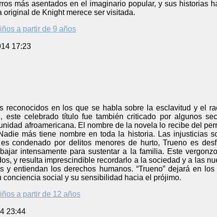
ros más asentados en el imaginario popular, y sus historias h
 original de Knight merece ser visitada.
iños a partir de 9 años
014 17:23
s reconocidos en los que se habla sobre la esclavitud y el r
, este celebrado título fue también criticado por algunos s
unidad afroamericana. El nombre de la novela lo recibe del per
adie más tiene nombre en toda la historia. Las injusticias so
es condenado por delitos menores de hurto, Trueno es desfi
abajar intensamente para sustentar a la familia. Este vergon
os, y resulta imprescindible recordarlo a la sociedad y a las 
s y entiendan los derechos humanos. “Trueno” dejará en los 
conciencia social y su sensibilidad hacia el prójimo.
iños a partir de 12 años
4 23:44