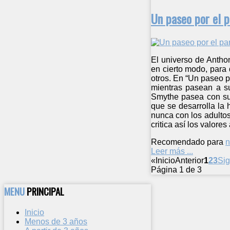
Un paseo por el 
El universo de Antho
en cierto modo, para 
otros. En “Un paseo p
mientras pasean a su
Smythe pasea con su 
que se desarrolla la 
nunca con los adultos
critica así los valor
Recomendado para
n
Leer más ...
«
Inicio
Anterior
1
2
3
Sig
Página 1 de 3
MENU
PRINCIPAL
Inicio
Menos de 3 años