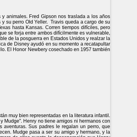
s y animales. Fred Gipson nos traslada a los años
 y su perro Old Yeller. Travis queda a cargo de su
as hasta Kansas. Corren tiempos difíciles, pero
e se forja entre ambos difícilmente es vulnerable,
able de la posguerra en Estados Unidos y realzar la
áfica de Disney ayudó en su momento a recatapultar
sello. El Honor Newbery cosechado en 1957 también
n muy bien representadas en la literatura infantil.
ry y Mudge”. Henry no tiene amigos ni hermanos con
s aventuras. Sus padres le regalan un perro, que
lecen. Mudge pasa a ser su amigo y hermano, y la