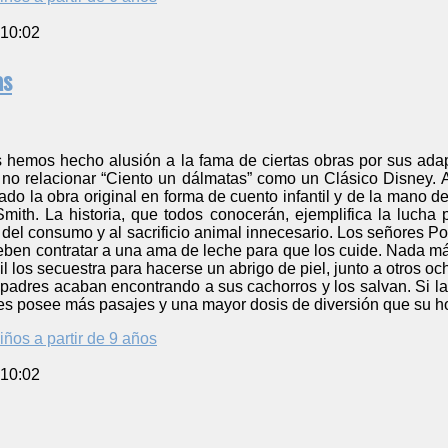
 10:02
as
s hemos hecho alusión a la fama de ciertas obras por sus ada
 no relacionar “Ciento un dálmatas” como un Clásico Disney. 
ado la obra original en forma de cuento infantil y de la mano 
mith. La historia, que todos conocerán, ejemplifica la lucha 
 del consumo y al sacrificio animal innecesario. Los señores 
eben contratar a una ama de leche para que los cuide. Nada má
l los secuestra para hacerse un abrigo de piel, junto a otros oc
los padres acaban encontrando a sus cachorros y los salvan. Si l
ues posee más pasajes y una mayor dosis de diversión que su h
iños a partir de 9 años
 10:02