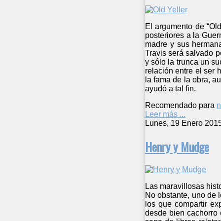
El argumento de “Old
posteriores a la Guer
madre y sus hermanas
Travis será salvado p
y sólo la trunca un s
relación entre el se
la fama de la obra, 
ayudó a tal fin.
Recomendado para
n
Leer más ...
Lunes, 19 Enero 201
Henry y Mudge
Las maravillosas hist
No obstante, uno de 
los que compartir ex
desde bien cachorro 