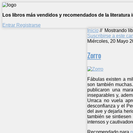
Los libros más vendidos y recomendados de la literatura in
Entrar
Registrarse
Inicio
//
Mostrando lib
Suscribirse a este c
Miércoles, 20 Mayo 2
Zorro
Fábulas existen a mi
son también muchas. 
publicaron una mara
inseparables y, adem
Urraca no vuela apr
desconfianza y el Pe
del ave y dejarla her
también se sintiesen 
intensos y cautivadore
Recomendado para
n