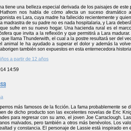
ana tiene una belleza especial derivada de los paisajes de este 
 Hathorn nos habla de cómo afecta un suceso dramático a
gonista es Lara, cuya madre ha fallecido recientemente y quien 
a madrastra de su padre no es nada hospitalaria, y Lara deberá 
n que sufre en su nuevo hogar. Una hacienda rural es el mar
ósfera que invita a la reflexión y que permitirá a Lara madura
 que llama Thunderwith, el cual a la postre resultará ser del v
l animal le ha ayudado a superar el dolor y además la volver
a aborigen también son expuestos en esta enternecedora histori
iños a partir de 12 años
014 14:59
asa
perros más famosos de la ficción. La fama probablemente se deb
men de dicho producto son las excelentes novelas de Eric Knig
dades para regresar con su amo, el joven Joe Carraclough. Las
anos malvados, pero también a otros más benévolos. Los valor
 lealtad y constancia. El personaje de Lassie está inspirado en 