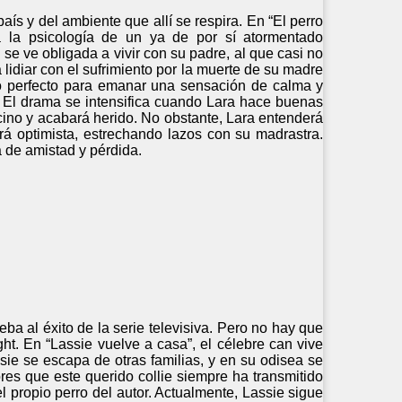
país y del ambiente que allí se respira. En “El perro
 la psicología de un ya de por sí atormentado
se ve obligada a vivir con su padre, al que casi no
lidiar con el sufrimiento por la muerte de su madre
co perfecto para emanar una sensación de calma y
r. El drama se intensifica cuando Lara hace buenas
ecino y acabará herido. No obstante, Lara entenderá
á optimista, estrechando lazos con su madrastra.
a de amistad y pérdida.
a al éxito de la serie televisiva. Pero no hay que
ht. En “Lassie vuelve a casa”, el célebre can vive
sie se escapa de otras familias, y en su odisea se
es que este querido collie siempre ha transmitido
el propio perro del autor. Actualmente, Lassie sigue