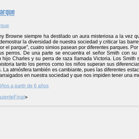
parque
ny Browne siempre ha destilado un aura misteriosa a la vez q
demostrar la diversidad de nuestra sociedad y criticar las ba
or el parque”, cuatro simios pasean por diferentes parques. Po
s perros. De una parte se encuentra el señor Smith con su h
hijo Charles y su perra de raza llamada Victoria. Los Smith
historia tanto los perros como los niños superan sus diferenc
. La atmósfera también es cambiante, pues las diferentes esta
es arraigados en nuestra sociedad y que nos impiden tener una m
iños a partir de 6 años
uiente
Final
»