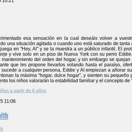
5 10:21
imentado esa sensación en la cual deseáis volver a vuestra
do una situación agitada o cuando uno está saturado de tanta av
juega en “Hey, Al” y se la muestra a un público infantil. El pro
erje y vive solo en un piso de Nueva York con su perro Eddie
l mantenimiento del orden del hogar, y sin embargo se quejan 
nte que les propone llevarlos volando hasta el paraíso, ofert
sucede a cualquier persona, Eddie y Al empiezan a añorar su v
onan la máxima “hogar, dulce hogar”, y sienten su pequeño 
to los niños valorarán la estabilidad familiar y el concepto de 
iños a partir de 6 años
5 11:06
ith