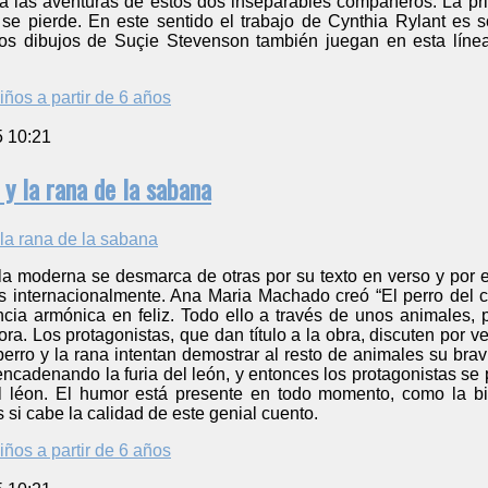
ará las aventuras de estos dos inseparables compañeros. La p
e pierde. En este sentido el trabajo de Cynthia Rylant es so
Los dibujos de Suçie Stevenson también juegan en esta línea
iños a partir de 6 años
5 10:21
 y la rana de la sabana
la moderna se desmarca de otras por su texto en verso y por e
s internacionalmente. Ana Maria Machado creó “El perro del ce
cia armónica en feliz. Todo ello a través de unos animales, p
itora. Los protagonistas, que dan título a la obra, discuten por
perro y la rana intentan demostrar al resto de animales su bra
ncadenando la furia del león, y entonces los protagonistas se
l léon. El humor está presente en todo momento, como la bi
si cabe la calidad de este genial cuento.
iños a partir de 6 años