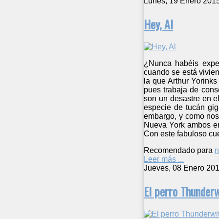
Lunes, 19 Enero 201
Hey, Al
¿Nunca habéis exper
cuando se está vivien
la que Arthur Yorinks 
pues trabaja de cons
son un desastre en e
especie de tucán giga
embargo, y como nos 
Nueva York ambos ent
Con este fabuloso cuen
Recomendado para
n
Leer más ...
Jueves, 08 Enero 201
El perro Thunderw