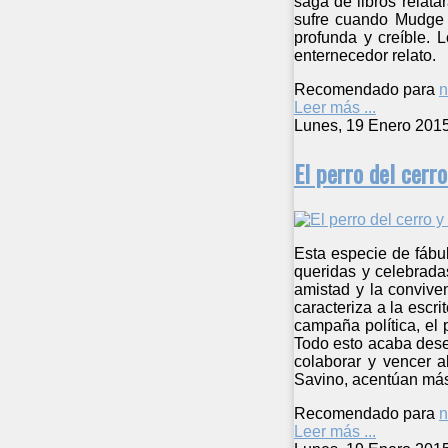
saga de libros relat
sufre cuando Mudge s
profunda y creíble. 
enternecedor relato.
Recomendado para
n
Leer más ...
Lunes, 19 Enero 201
El perro del cerro
Esta especie de fábu
queridas y celebrada
amistad y la conviven
caracteriza a la escr
campaña política, el 
Todo esto acaba dese
colaborar y vencer a
Savino, acentúan más 
Recomendado para
n
Leer más ...