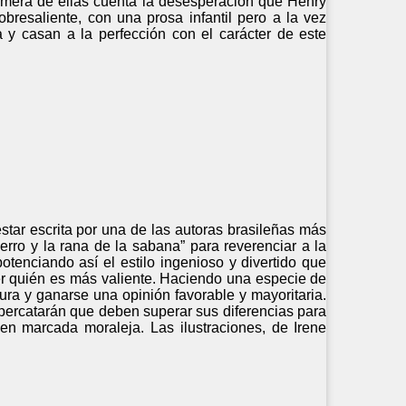
rimera de ellas cuenta la desesperación que Henry
bresaliente, con una prosa infantil pero a la vez
 y casan a la perfección con el carácter de este
star escrita por una de las autoras brasileñas más
rro y la rana de la sabana” para reverenciar a la
otenciando así el estilo ingenioso y divertido que
 ver quién es más valiente. Haciendo una especie de
vura y ganarse una opinión favorable y mayoritaria.
 percatarán que deben superar sus diferencias para
en marcada moraleja. Las ilustraciones, de Irene