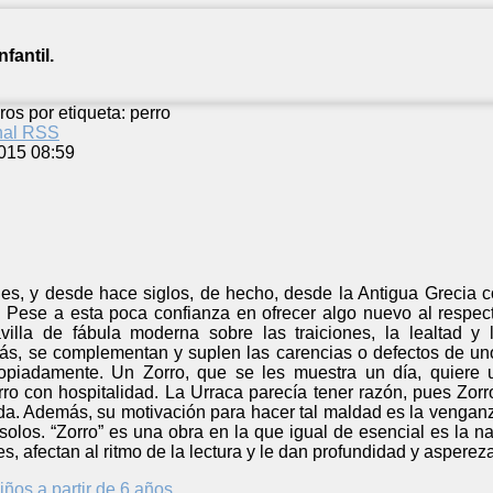
fantil.
ros por etiqueta: perro
anal RSS
015 08:59
les, y desde hace siglos, de hecho, desde la Antigua Grecia c
Pese a esta poca confianza en ofrecer algo nuevo al respec
villa de fábula moderna sobre las traiciones, la lealtad 
ás, se complementan y suplen las carencias o defectos de uno
opiadamente. Un Zorro, que se les muestra un día, quiere u
rro con hospitalidad. La Urraca parecía tener razón, pues Zo
ida. Además, su motivación para hacer tal maldad es la venganz
solos. “Zorro” es una obra en la que igual de esencial es la n
s, afectan al ritmo de la lectura y le dan profundidad y asperez
iños a partir de 6 años