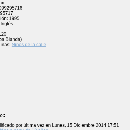
ox
099295716
95717
ión:
1995
Inglés
120
pa Blanda)
inas:
Niños de la calle
o::
ificado por última vez en Lunes, 15 Diciembre 2014 17:51