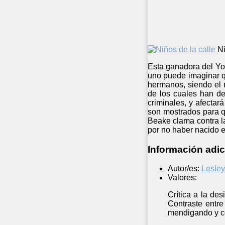
Ni
Esta ganadora del You
uno puede imaginar q
hermanos, siendo el 
de los cuales han de
criminales, y afectar
son mostrados para q
Beake clama contra la
por no haber nacido e
Información adic
Autor/es:
Lesle
Valores:
Crítica a la des
Contraste entre
mendigando y co