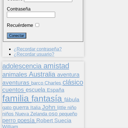
Contraseña
Recuérdeme
¿Recordar contraseña?
¿Recordar usuario?
amistad
adolescencia
Australia
animales
aventura
clásico
aventuras
barco
Charles
cuentos
escuela
España
familia
fantasía
fábula
John
guerra
gato
Italia
little
niño
oso
niños
pequeño
Nueva Zelanda
perro
poesía
Suecia
Robert
William