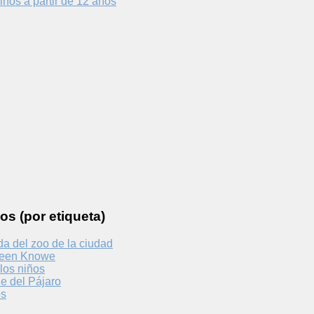
iños a partir de 12 años
os (por etiqueta)
a del zoo de la ciudad
reen Knowe
los niños
le del Pájaro
os