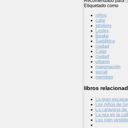
Recomendado para
n
Etiquetado como
niños
calle
strollers
Lesley
Beake
Sudáfrica
ciudad
Cabo
ciudad
urbano
marginación
social
mendigo
libros relacionad
La gran escapad
Los niños de G
La caravana de 
La isla en la cal
Los cien vestid