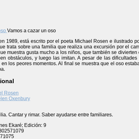
Vamos a cazar un oso
 en 1989, está escrito por el poeta Michael Rosen e ilustrado 
que trata sobre una familia que realiza una excursión por el 
 que muestra gusta mucho a los niños, que también se divierte
n obstáculos, y luego las imitan. A pesar de las dificultades
en los peores momentos. Al final se muestra que el oso estaba 
ba.
ional
el Rosen
len Oxenbury
ilia. Cantar y rimar. Saber ayudarse entre familiares.
nes Ekaré; Edición: 9
802571079
71075