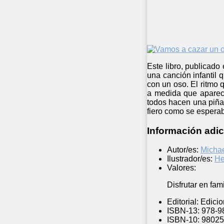
Este libro, publicado
una canción infantil 
con un oso. El ritmo
a medida que aparece
todos hacen una piña 
fiero como se espera
Información adic
Autor/es:
Micha
Ilustrador/es:
He
Valores:
Disfrutar en fam
Editorial:
Edicio
ISBN-13:
978-9
ISBN-10:
98025