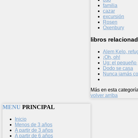
familia
cazar
excursión
Rosen
Oxenbury
libros relacionad
Alem Kelo, refu
¡Oh, oh!
Ug: el pequeño 
Dodo se casa
Nunca jamás co
Más en esta categoría
volver arriba
MENU
PRINCIPAL
Inicio
Menos de 3 años
A partir de 3 años
A partir de 6 años