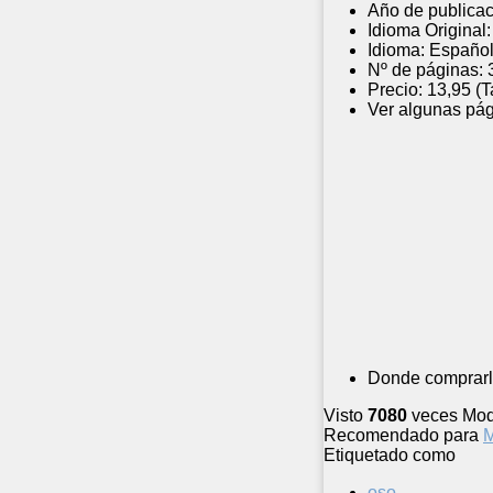
Año de publicac
Idioma Original:
Idioma:
Españo
Nº de páginas:
Precio:
13,95 (
Ver algunas pág
Donde comprarl
Visto
7080
veces
Mod
Recomendado para
M
Etiquetado como
oso