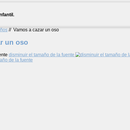
fantil.
años
//
Vamos a cazar un oso
r un oso
ente
disminuir el tamaño de la fuente