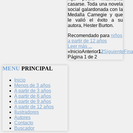
casarse. Toda una novela
social galardonada con la
Medalla Carnegie y que
le valió el éxito a su
autora, Hester Burton.
Recomendado para
niños
a partir de 12 años
Leer más ...
«
Inicio
Anterior
1
2
Siguiente
Fina
Página 1 de 2
MENU
PRINCIPAL
Inicio
Menos de 3 años
A partir de 3 años
A partir de 6 años
A partir de 9 años
A partir de 12 años
Ilustradores
Autores
Contacto
Buscador