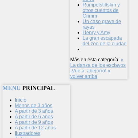
Rumpelstiltskin y
otros cuentos de
Grimm
Un caso grave de
rayas
Henry y Amy
La gran escapada
del zoo de la ciudad
Más en esta categoría:
«
La danza de los esclavos
¡Vuela, abejorro! »
volver arriba
MENU
PRINCIPAL
Inicio
Menos de 3 años
A partir de 3 años
A partir de 6 años
A partir de 9 años
A partir de 12 años
Ilustradores