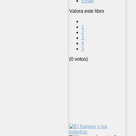
Email
Valora este libro
1
2
3
4
5
(0 votos)