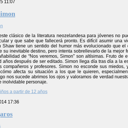
5 11:07
Simon
este clásico de la literatura neozelandesa para jóvenes no 
cular y que sabe que fallecerá pronto. Es difícil asumir una
 Shaw tiene un sentido del humor más evolucionado que el d
e su inevitable destino, pero intenta sobrellevarlo de la mejor 
ñabilidad de “Nos veremos, Simon” son altísimas. Fruto de ell
años después de ser editado. Simon llega día tras día a la es
us compañeros y profesores. Simon no esconde sus miedos, y
 cómo afecta su situación a los que le quieren, especialm
lgo nos sucede abrimos los ojos y valoramos de verdad nuestra
e inolvidable personaje.
iños a partir de 12 años
014 17:36
aros