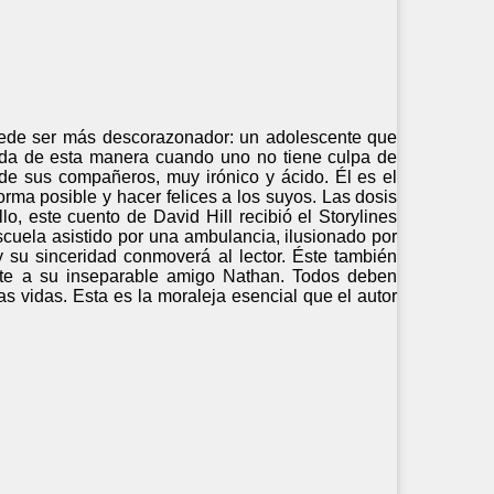
puede ser más descorazonador: un adolescente que
 vida de esta manera cuando uno no tiene culpa de
e sus compañeros, muy irónico y ácido. Él es el
forma posible y hacer felices a los suyos. Las dosis
o, este cuento de David Hill recibió el Storylines
cuela asistido por una ambulancia, ilusionado por
 su sinceridad conmoverá al lector. Éste también
ente a su inseparable amigo Nathan. Todos deben
s vidas. Esta es la moraleja esencial que el autor