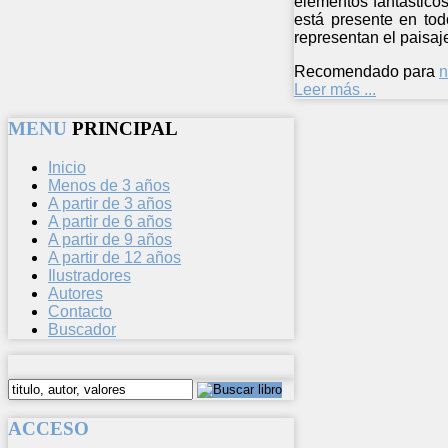
elementos fantásticos
está presente en tod
representan el paisaj
Recomendado para
n
Leer más ...
MENU
PRINCIPAL
Inicio
Menos de 3 años
A partir de 3 años
A partir de 6 años
A partir de 9 años
A partir de 12 años
Ilustradores
Autores
Contacto
Buscador
ACCESO