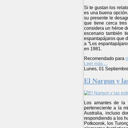
Si te gustan los rela
es una buena opción. 
su presente le desag
que tiene cerca tre
considera un héroe de
escenario también t
espantapájaros que da
a “Los espantapájaros
en 1981.
Recomendado para
n
Leer más ...
Lunes, 01 Septiembr
El Nargun y las
Los amantes de la f
perteneciente a la m
Australia, incluso d
respondiendo a los h
Potkoorok, los Turon