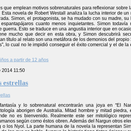
tos que emplean motivos sobrenaturales para reflexionar sobre
Esta novela de Robert Westall analiza la lucha interior de un 
rada. Simon, el protagonista, se ha mudado con su madre, su 
s espantapájaros cuanto menos inquietantes. Simon todavía
 guerra. Esto se traduce en una angustia interior que en ocasi
iene mucho que decir en esta obra, y Simon descubrirá secr
n título al relato son una metáfora de los demonios del propi
”, lo cual no le impidió conseguir el éxito comercial y el de la
iños a partir de 12 años
e 2014 11:50
 estrellas
antasía y lo sobrenatural encontrarán una joya en “El Nar
itología aborigen de Australia. Mitad hombre y mitad piedra,
onde no es bienvenido. Realmente este ser mitológico repre
umanos según como éstos obren. Además del Nargun otros elem
g o los Nyol. La parte humana de la novela la representan Si