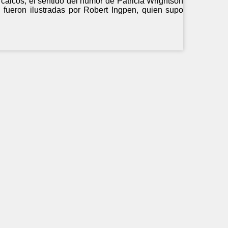
rcaicos, el sentido del humor de Patricia Wrightson
 fueron ilustradas por Robert Ingpen, quien supo