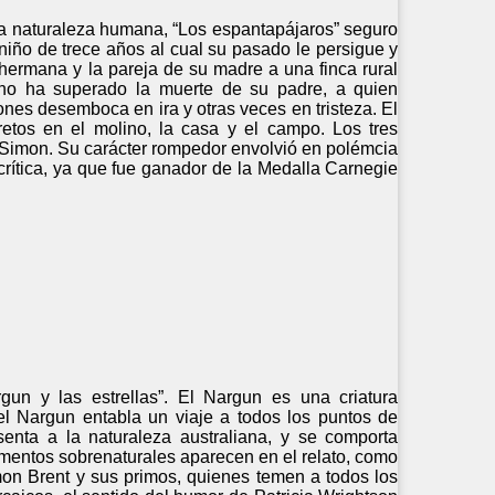
 la naturaleza humana, “Los espantapájaros” seguro
niño de trece años al cual su pasado le persigue y
hermana y la pareja de su madre a una finca rural
 no ha superado la muerte de su padre, a quien
ones desemboca en ira y otras veces en tristeza. El
etos en el molino, la casa y el campo. Los tres
o Simon. Su carácter rompedor envolvió en polémcia
 crítica, ya que fue ganador de la Medalla Carnegie
gun y las estrellas”. El Nargun es una criatura
 el Nargun entabla un viaje a todos los puntos de
senta a la naturaleza australiana, y se comporta
entos sobrenaturales aparecen en el relato, como
mon Brent y sus primos, quienes temen a todos los