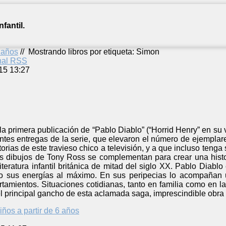
fantil.
2 años
//
Mostrando libros por etiqueta: Simon
anal RSS
15 13:27
 la primera publicación de “Pablo Diablo” (“Horrid Henry” en su 
ntes entregas de la serie, que elevaron el número de ejemplare
torias de este travieso chico a televisión, y a que incluso teng
s dibujos de Tony Ross se complementan para crear una histor
literatura infantil británica de mitad del siglo XX. Pablo Diabl
o sus energías al máximo. En sus peripecias lo acompañan u
tamientos. Situaciones cotidianas, tanto en familia como en l
 el principal gancho de esta aclamada saga, imprescindible obra 
iños a partir de 6 años