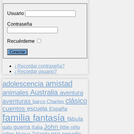
Usuario
Contraseña
Recuérdeme
¿Recordar contraseña?
¿Recordar usuario?
amistad
adolescencia
Australia
animales
aventura
clásico
aventuras
barco
Charles
cuentos
escuela
España
familia
fantasía
fábula
John
guerra
gato
Italia
little
niño
oso
niños
pequeño
Nueva Zelanda