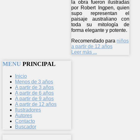
la obra fueron ilustradas
por Robert Ingpen, quien
supo representan el
paisaje australiano con
toda su mitología de
forma elegante y potente.
Recomendado para
niños
a partir de 12 años
Leer más ...
MENU
PRINCIPAL
Inicio
Menos de 3 años
A partir de 3 años
A partir de 6 años
A partir de 9 años
A partir de 12 años
Ilustradores
Autores
Contacto
Buscador