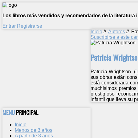
Los libros más vendidos y recomendados de la literatura in
Entrar
Registrarse
Inicio
//
Autores
//
Pat
Suscribirse a este c
Patricia Wrightso
Patricia Wrightson (1
sus obras están consi
está considerada com
muchísimos premios a
prestigioso reconocim
infantil que lleva su 
MENU
PRINCIPAL
Inicio
Menos de 3 años
A partir de 3 años