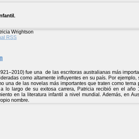
fantil.
ricia Wrightson
anal RSS
n
921–2010) fue una de las escritoras australianas más important
deradas como altamente influyentes en su país. Por ejemplo, su
o una de las novelas más importantes que traten como tema pri
 lo largo de su exitosa carrera, Patricia recibió en el añ
iento en la literatura infantil a nivel mundial. Además, en Aus
propio nombre.