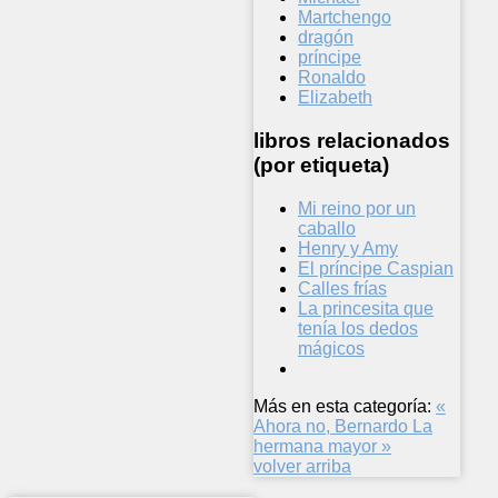
Martchengo
dragón
príncipe
Ronaldo
Elizabeth
libros relacionados
(por etiqueta)
Mi reino por un
caballo
Henry y Amy
El príncipe Caspian
Calles frías
La princesita que
tenía los dedos
mágicos
Más en esta categoría:
«
Ahora no, Bernardo
La
hermana mayor »
volver arriba