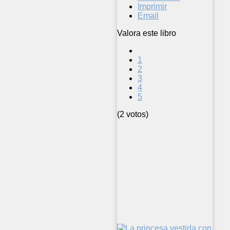
Imprimir
Email
Valora este libro
1
2
3
4
5
(2 votos)