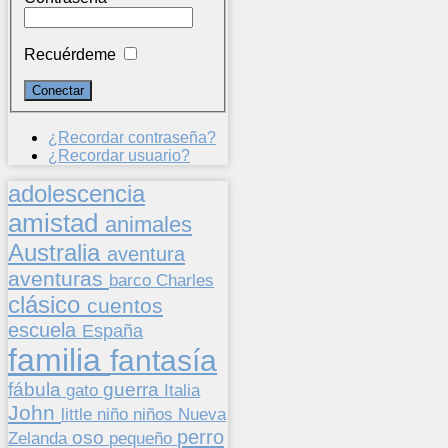
Recuérdeme
¿Recordar contraseña?
¿Recordar usuario?
adolescencia
amistad
animales
Australia
aventura
aventuras
barco
Charles
clásico
cuentos
escuela
España
familia
fantasía
fábula
guerra
gato
Italia
John
niños
little
niño
Nueva
perro
oso
pequeño
Zelanda