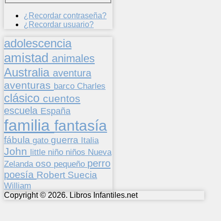
¿Recordar contraseña?
¿Recordar usuario?
adolescencia
amistad
animales
Australia
aventura
aventuras
barco
Charles
clásico
cuentos
escuela
España
familia
fantasía
fábula
guerra
gato
Italia
John
niños
little
niño
Nueva
perro
oso
pequeño
Zelanda
poesía
Suecia
Robert
William
Copyright © 2026. Libros Infantiles.net