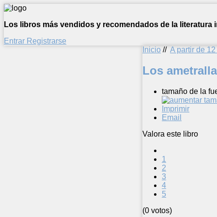
Los libros más vendidos y recomendados de la literatura in
Entrar
Registrarse
Inicio
//
A partir de 1
Los ametrall
tamaño de la fu
Imprimir
Email
Valora este libro
1
2
3
4
5
(0 votos)