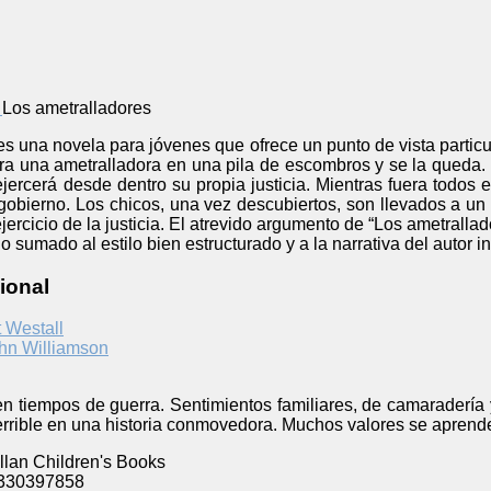
Los ametralladores
es una novela para jóvenes que ofrece un punto de vista particul
a una ametralladora en una pila de escombros y se la queda. J
jercerá desde dentro su propia justicia. Mientras fuera todos 
gobierno. Los chicos, una vez descubiertos, son llevados a un 
ejercicio de la justicia. El atrevido argumento de “Los ametrallad
 sumado al estilo bien estructurado y a la narrativa del autor in
ional
 Westall
hn Williamson
 en tiempos de guerra. Sentimientos familiares, de camaraderí
terrible en una historia conmovedora. Muchos valores se aprend
lan Children's Books
330397858