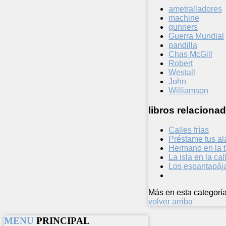
ametralladores
machine
gunners
Guerra Mundial
pandilla
Chas McGill
Robert
Westall
John
Williamson
libros relacionad
Calles frías
Préstame tus al
Hermano en la t
La isla en la cal
Los espantapáj
Más en esta categoría
volver arriba
MENU
PRINCIPAL