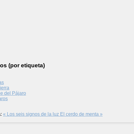
os (por etiqueta)
as
ierra
le del Pájaro
aros
:
« Los seis signos de la luz
El cerdo de menta »