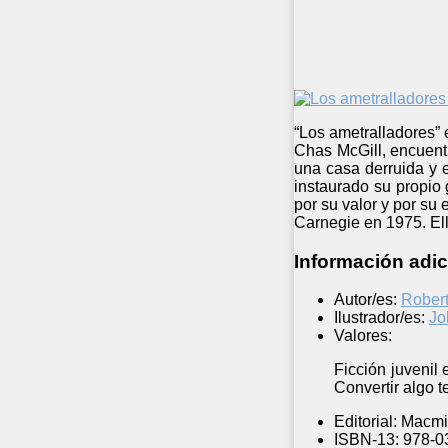
“Los ametralladores” 
Chas McGill, encuentr
una casa derruida y e
instaurado su propio 
por su valor y por su 
Carnegie en 1975. Ello
Información adic
Autor/es:
Robert
Ilustrador/es:
Jo
Valores:
Ficción juvenil
Convertir algo 
Editorial:
Macmil
ISBN-13:
978-0