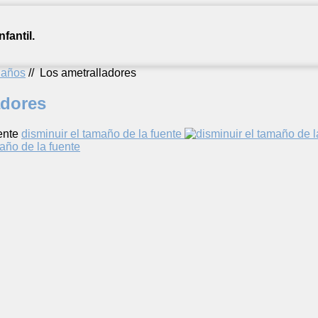
fantil.
2 años
//
Los ametralladores
adores
ente
disminuir el tamaño de la fuente