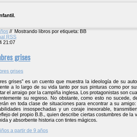
fantil.
años
//
Mostrando libros por etiqueta: BB
anal RSS
4 21:07
bres grises
s grises” es un cuento que muestra la ideología de su autor
ente a lo largo de su vida tanto por sus pinturas como por su
tar el arraigo por la campiña inglesa. Los protagonistas son cu
ntemente su regreso. No obstante, como esto no sucede, de
erán en toda clase de situaciones para encontrar a su amigo:
ilidades insospechadas y un coraje inexorable, transmitie
lejo del propio B.B., quien describe ciertas costumbres de la vi
nida y absorbente historia con tintes mágicos.
iños a partir de 9 años