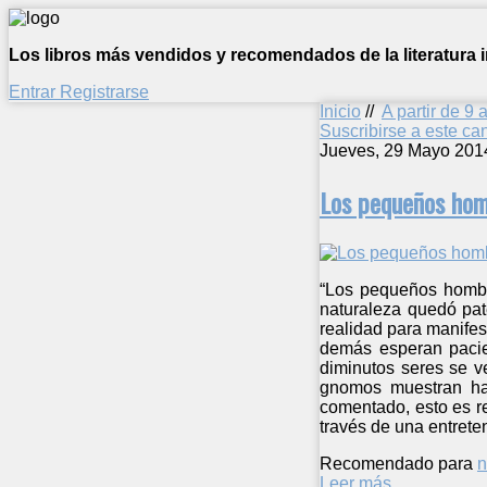
Los libros más vendidos y recomendados de la literatura in
Entrar
Registrarse
Inicio
//
A partir de 9 
Suscribirse a este c
Jueves, 29 Mayo 201
Los pequeños hom
“Los pequeños hombre
naturaleza quedó pat
realidad para manifes
demás esperan pacie
diminutos seres se v
gnomos muestran hab
comentado, esto es ref
través de una entrete
Recomendado para
n
Leer más ...