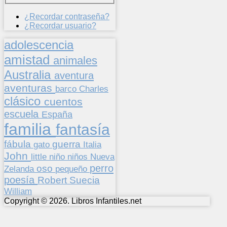
¿Recordar contraseña?
¿Recordar usuario?
adolescencia
amistad
animales
Australia
aventura
aventuras
barco
Charles
clásico
cuentos
escuela
España
familia
fantasía
fábula
guerra
gato
Italia
John
niños
little
niño
Nueva
perro
oso
pequeño
Zelanda
poesía
Suecia
Robert
William
Copyright © 2026. Libros Infantiles.net