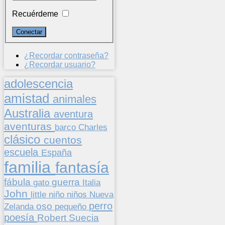
Recuérdeme
¿Recordar contraseña?
¿Recordar usuario?
adolescencia
amistad
animales
Australia
aventura
aventuras
barco
Charles
clásico
cuentos
escuela
España
familia
fantasía
fábula
guerra
gato
Italia
John
niños
little
niño
Nueva
perro
oso
pequeño
Zelanda
poesía
Suecia
Robert