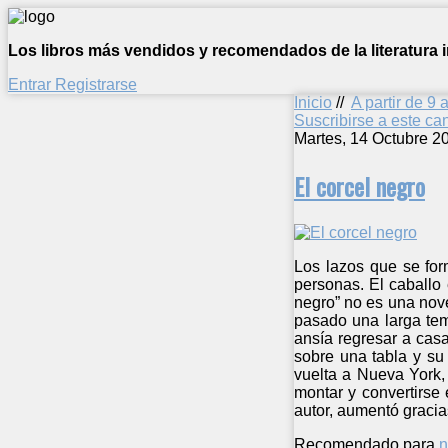
Los libros más vendidos y recomendados de la literatura in
Entrar
Registrarse
Inicio
//
A partir de 9 
Suscribirse a este c
Martes, 14 Octubre 2
El corcel negro
Los lazos que se fo
personas. El caballo 
negro” no es una nove
pasado una larga tem
ansía regresar a casa
sobre una tabla y su
vuelta a Nueva York,
montar y convertirse 
autor, aumentó gracias
Recomendado para
n