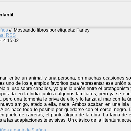
fantil.
años
//
Mostrando libros por etiqueta: Farley
anal RSS
014 15:02
rman entre un animal y una persona, en muchas ocasiones so
es uno de los ejemplos favoritos para representar esa unión al
la al uso sobre caballos, ya que la unión entre el protagonista
porada en la India junto a algunos familiares, pero ya se en
, pero una tormenta le priva de ello y lo lanza al mar con la 
 nuevo amigo, atado a ella, nada. Ambos acaban en una isla
 Alec hace todo lo posible por quedarse con el corcel negro.
en jinete de carreras, el punto álgido de la obra. La fama de e
 a las adaptaciones televisivas. Un clásico de la literatura ecu
iños a partir de 9 años