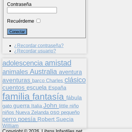
Contraseña
Recuérdeme
¿Recordar contraseña?
¿Recordar usuario?
amistad
adolescencia
Australia
animales
aventura
clásico
aventuras
barco
Charles
cuentos
escuela
España
familia
fantasía
fábula
John
guerra
gato
Italia
little
niño
oso
niños
pequeño
Nueva Zelanda
perro
poesía
Suecia
Robert
William
Copyright © 2026. Libros Infantiles.net