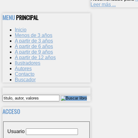
Leer más ...
MENU
PRINCIPAL
Inicio
Menos de 3 años
A partir de 3 años
A partir de 6 años
A partir de 9 años
A partir de 12 años
Ilustradores
Autores
Contacto
Buscador
ACCESO
Usuario