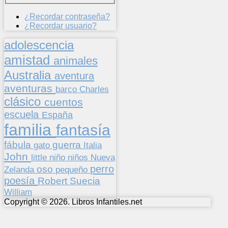
¿Recordar contraseña?
¿Recordar usuario?
adolescencia
amistad
animales
Australia
aventura
aventuras
barco
Charles
clásico
cuentos
escuela
España
familia
fantasía
fábula
guerra
gato
Italia
John
niños
little
niño
Nueva
perro
oso
pequeño
Zelanda
poesía
Suecia
Robert
William
Copyright © 2026. Libros Infantiles.net