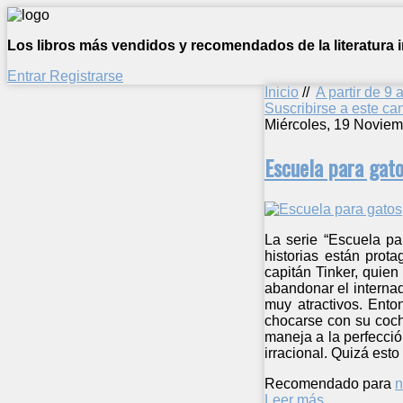
Los libros más vendidos y recomendados de la literatura in
Entrar
Registrarse
Inicio
//
A partir de 9 
Suscribirse a este c
Miércoles, 19 Noviem
Escuela para gat
La serie “Escuela pa
historias están prot
capitán Tinker, quien
abandonar el internad
muy atractivos. Ento
chocarse con su coch
maneja a la perfecció
irracional. Quizá esto
Recomendado para
n
Leer más ...