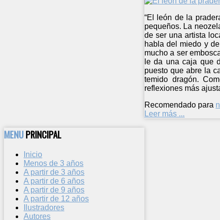
“El león de la prade
pequeños. La neozela
de ser una artista lo
habla del miedo y de 
mucho a ser emboscad
le da una caja que d
puesto que abre la ca
temido dragón. Como
reflexiones más ajust
Recomendado para
n
Leer más ...
MENU
PRINCIPAL
Inicio
Menos de 3 años
A partir de 3 años
A partir de 6 años
A partir de 9 años
A partir de 12 años
Ilustradores
Autores