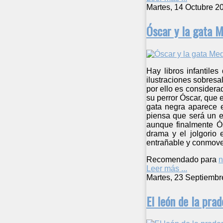
Martes, 14 Octubre 2
Óscar y la gata 
Hay libros infantile
ilustraciones sobresa
por ello es considera
su perror Óscar, que 
gata negra aparece e
piensa que será un el
aunque finalmente Ós
drama y el jolgorio 
entrañable y conmoved
Recomendado para
n
Leer más ...
Martes, 23 Septiembr
El león de la prad