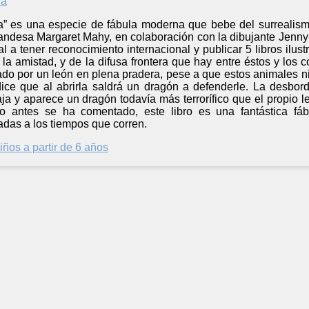
ra” es una especie de fábula moderna que bebe del surrealism
ndesa Margaret Mahy, en colaboración con la dibujante Jenny 
cal a tener reconocimiento internacional y publicar 5 libros ilu
la amistad, y de la difusa frontera que hay entre éstos y los
o por un león en plena pradera, pese a que estos animales ni 
ice que al abrirla saldrá un dragón a defenderle. La desbord
ja y aparece un dragón todavía más terrorífico que el propio 
 antes se ha comentado, este libro es una fantástica fáb
adas a los tiempos que corren.
iños a partir de 6 años