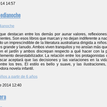
014 14:57
Medianoche
s que destacan entre los demás por aunar valores, reflexione
lientes. Son esos libros que marcan y no dejan indiferente a nad
do un imprescindible de la literatura australiana dirigida a niñ
es grande y lanudo. Ambos viven tranquilos y no ansían más que
n el jardín y ambos discrepan respecto a qué hacer con la 
emento desestabilizador. La relación entre los protagonistas c
car aceptará que las decisiones y las variaciones en la vi
entre los tres. El estilo es bello y suave, y las ilustracion
ora novela infantil.
iños a partir de 6 años
e 2014 12:40
era