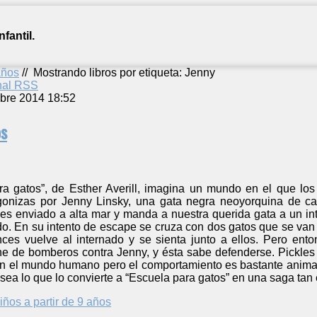
fantil.
años
//
Mostrando libros por etiqueta: Jenny
anal RSS
bre 2014 18:52
os
ra gatos”, de Esther Averill, imagina un mundo en el que lo
agonizas por Jenny Linsky, una gata negra neoyorquina de ca
 es enviado a alta mar y manda a nuestra querida gata a un inte
o. En su intento de escape se cruza con dos gatos que se van 
nces vuelve al internado y se sienta junto a ellos. Pero ento
e de bomberos contra Jenny, y ésta sabe defenderse. Pickle
n el mundo humano pero el comportamiento es bastante animal, c
 sea lo que lo convierte a “Escuela para gatos” en una saga tan 
iños a partir de 9 años