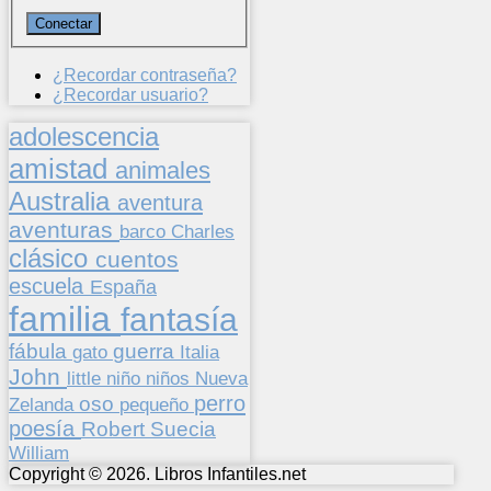
¿Recordar contraseña?
¿Recordar usuario?
adolescencia
amistad
animales
Australia
aventura
aventuras
barco
Charles
clásico
cuentos
escuela
España
familia
fantasía
fábula
guerra
gato
Italia
John
niños
little
niño
Nueva
perro
oso
pequeño
Zelanda
poesía
Suecia
Robert
William
Copyright © 2026. Libros Infantiles.net