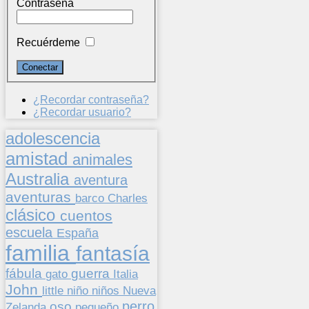
Contraseña
Recuérdeme
¿Recordar contraseña?
¿Recordar usuario?
adolescencia
amistad
animales
Australia
aventura
aventuras
barco
Charles
clásico
cuentos
escuela
España
familia
fantasía
fábula
guerra
gato
Italia
John
niños
little
niño
Nueva
perro
oso
pequeño
Zelanda