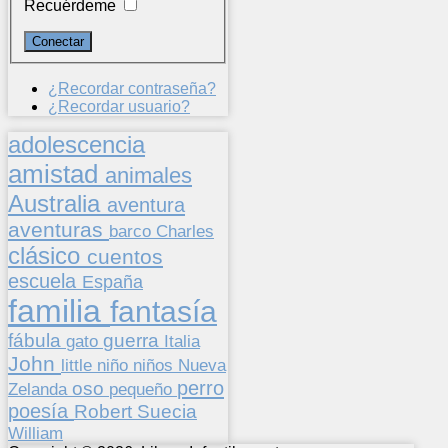
Recuérdeme
¿Recordar contraseña?
¿Recordar usuario?
adolescencia
amistad
animales
Australia
aventura
aventuras
barco
Charles
clásico
cuentos
escuela
España
familia
fantasía
fábula
guerra
gato
Italia
John
niños
little
niño
Nueva
perro
oso
pequeño
Zelanda
poesía
Suecia
Robert
William