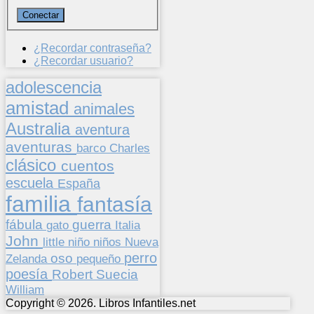
¿Recordar contraseña?
¿Recordar usuario?
adolescencia
amistad
animales
Australia
aventura
aventuras
barco
Charles
clásico
cuentos
escuela
España
familia
fantasía
fábula
guerra
gato
Italia
John
niños
little
niño
Nueva
perro
oso
pequeño
Zelanda
poesía
Suecia
Robert
William
Copyright © 2026. Libros Infantiles.net