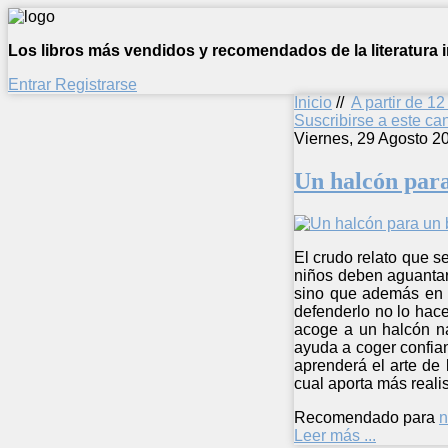
Los libros más vendidos y recomendados de la literatura in
Entrar
Registrarse
Inicio
//
A partir de 1
Suscribirse a este c
Viernes, 29 Agosto 2
Un halcón par
El crudo relato que s
niños deben aguantar
sino que además en s
defenderlo no lo hace
acoge a un halcón na
ayuda a coger confian
aprenderá el arte de 
cual aporta más reali
Recomendado para
n
Leer más ...