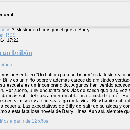
fantil.
2 años
//
Mostrando libros por etiqueta: Barry
anal RSS
014 17:22
a un bribón
e nos presenta en “Un halcón para un bribón” es la triste real
. Billy es un niño pobre y además carece de amistades verdade
u escuela es un incomprendido. Algunos han vertido abusos 
n. Por suerte, Billy encuentra dos vías de salida que a su vez
da más salir del cascarón y entabla una amistad con él. Por o
za en sí mismo y a que sea algo en la vida. Billy bautiza al ha
la cetrería. Las expectativas de Billy de salir de su aldea y co
smo a esta fabulosa novela de Barry Hines. Aun así, siempre que
iños a partir de 12 años